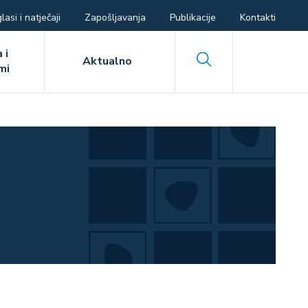
lasi i natječaji
Zapošljavanja
Publikacije
Kontakti
 i
Search
Aktualno
mi