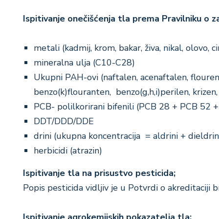
Ispitivanje onečišćenja tla prema Pravilniku o 
metali (kadmij, krom, bakar, živa, nikal, olovo, 
mineralna ulja (C10-C28)
Ukupni PAH-ovi (naftalen, acenaftalen, flouren
benzo(k)flouranten, benzo(g,h,i)perilen, krizen,
PCB- polilkorirani bifenili (PCB 28 + PCB 
DDT/DDD/DDE
drini (ukupna koncentracija = aldrini + dieldrin
herbicidi (atrazin)
Ispitivanje tla na prisustvo pesticida;
Popis pesticida vidljiv je u Potvrdi o akreditac
Ispitivanje agrokemijskih pokazatelja tla: