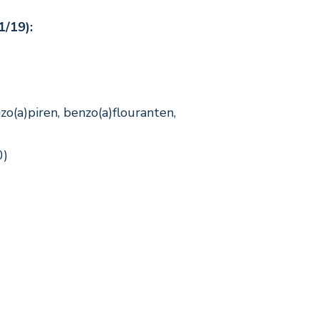
1/19):
zo(a)piren, benzo(a)flouranten,
0)