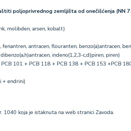
zaštiti poljoprivrednog zemljišta od onečišćenja (NN 7
cink, molibden, arsen, kobalt)
, fenantren, antracen, flouranten, benzo(a)antracen, ben
 dibenzo(a,h)antracen, indeno(1,2,3-c,d)piren, piren)
52 + PCB 101 + PCB 118 + PCB 138 + PCB 153 +PCB 18
i + endrini)
iji br. 1040 koja je istaknuta na web stranici Zavoda.