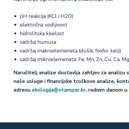
pH reakcija (KCl i H2O)
električna vodljivost
hidrolitska kiselost
sadržaj humusa
sadržaj makroelemenata (dušik, fosfor kalij)
sadržaj mikroelemenata: Fe, Mn, Zn, Cu, Ca, Mg
Naručitelj analize dostavlja zahtjev za analizu
naše usluge i financijske troškove analize, ko
adresu
ekologija@stampar.hr
, radnim danom u 