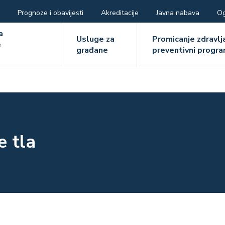
Prognoze i obavijesti
Akreditacije
Javna nabava
Og
ger
a
Usluge za
Promicanje zdravlja
e
građane
preventivni progra
e
e tla