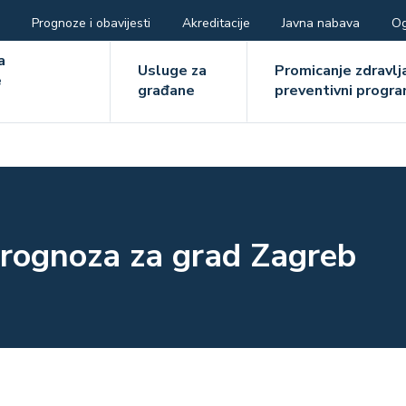
Prognoze i obavijesti
Akreditacije
Javna nabava
Og
ger
a
Usluge za
Promicanje zdravlja
e
građane
preventivni progra
e
rognoza za grad Zagreb