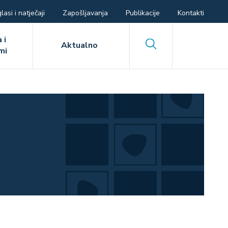
lasi i natječaji
Zapošljavanja
Publikacije
Kontakti
 i
Search
Aktualno
mi