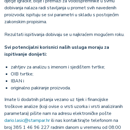
dječje igračke, boje i premazi za vodospremnike u svrhu
dobivanja nalaza radi stavljanja u promet svih navedenih
proizvoda; ispituju se svi parametri u skladu s postojećim
zakonskim propisima.
Rezultati ispitivanja dobivaju se u najkraćem mogućem roku.
Svi potencijalni korisnici naših usluga moraju za
ispitivanje donijeti:
zahtjev za analizu s imenom i sjedištem tvrtke;
OIB tvrtke;
IBAN i
originalno pakiranje proizvoda.
Imate li dodatnih pitanja vezano uz tijek i financijske
troškove analize (koji ovise o vrsti uzorka i vrsti analiziranih
parametara) pišite nam na adresu elektroničke pošte
dario.lasic@stampar.hr
ili nas kontaktirajte telefonom na
broj 385 1 46 96 227 radnim danom u vremenu od 08:00