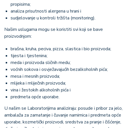
propisima;
analiza prisutnosti alergena u hrani i
sudjelovanje u kontroli tržišta (monitoring).
Našim uslugama mogu se koristiti svi koji se bave
proizvodnjom:
brašna, kruha, peciva, pizza, slastica i bio proizvoda;
tijesta i tjestenina;
meda i proizvoda sličnih medu;
voćnih sokova i osvježavajućih bezalkoholnih pića;
mesa i mesnih proizvoda;
mlijeka i mliječnih proizvoda;
vina i žestokih alkoholnih pića i
predmeta opće uporabe.
U našim se Laboratorijima analiziraju: posude i pribor za jelo,
ambalaža za zamatanje i čuvanje namirnica i predmeta opće
uporabe, kozmetički proizvodi, sredstva za pranje i čišćenje,