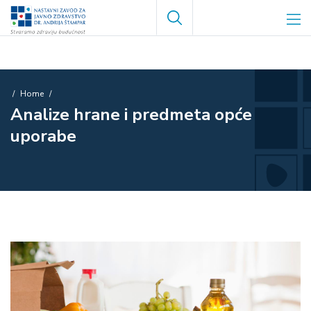
Skip
Search
to
main
content
Breadcrumb
Home
Analize hrane i predmeta opće
uporabe