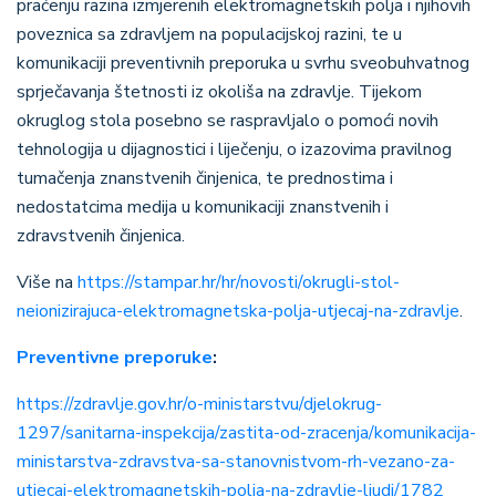
praćenju razina izmjerenih elektromagnetskih polja i njihovih
poveznica sa zdravljem na populacijskoj razini, te u
komunikaciji preventivnih preporuka u svrhu sveobuhvatnog
sprječavanja štetnosti iz okoliša na zdravlje. Tijekom
okruglog stola posebno se raspravljalo o pomoći novih
tehnologija u dijagnostici i liječenju, o izazovima pravilnog
tumačenja znanstvenih činjenica, te prednostima i
nedostatcima medija u komunikaciji znanstvenih i
zdravstvenih činjenica.
Više na
https://stampar.hr/hr/novosti/okrugli-stol-
neionizirajuca-elektromagnetska-polja-utjecaj-na-zdravlje
.
Preventivne preporuke
:
https://zdravlje.gov.hr/o-ministarstvu/djelokrug-
1297/sanitarna-inspekcija/zastita-od-zracenja/komunikacija-
ministarstva-zdravstva-sa-stanovnistvom-rh-vezano-za-
utjecaj-elektromagnetskih-polja-na-zdravlje-ljudi/1782