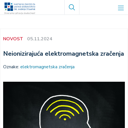
Skip
Search
to
main
content
NOVOST
05.11.2024
Neionizirajuća elektromagnetska zračenja
Oznake:
elektromagnetska zračenja
Image