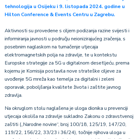
tehnologija u Osijeku i 9. listopada 2024. godine u
Hilton Conference & Events Centru u Zagrebu.
Aktivnosti su provedene s ciljem podizanja razine svijesti i
informiranja javnosti u području neionizirajućeg zračenja, s
posebnim naglaskom na tumačenje utjecaja
elektromagnetskih polja na zdravlje, te u kontekstu
Europske strategije za 5G u digitalnom desetljeću, prema
kojemu je Komisija postavila nove strateške ciljeve za
uvođenje 5G mreža kao temelja za digitalni i zeleni
oporavak, poboljšanja kvalitete života i zaštite javnog
zdravlja.
Na okruglom stolu naglašena je uloga dionika u prevenciji
utjecaja okoliša na zdravlje sukladno Zakonu o zdravstvenoj
zaštiti („Narodne novine“, broj 100/18, 125/19, 147/20,
119/22, 156/22, 33/23 i 36/24), točnije njihova uloga u