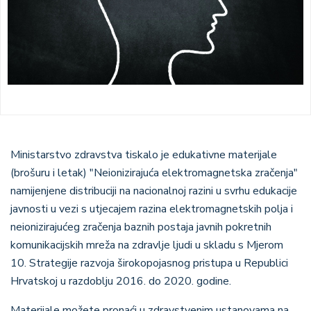
Ministarstvo zdravstva tiskalo je edukativne materijale
(brošuru i letak) "Neionizirajuća elektromagnetska zračenja"
namijenjene distribuciji na nacionalnoj razini u svrhu edukacije
javnosti u vezi s utjecajem razina elektromagnetskih polja i
neionizirajućeg zračenja baznih postaja javnih pokretnih
komunikacijskih mreža na zdravlje ljudi u skladu s Mjerom
10. Strategije razvoja širokopojasnog pristupa u Republici
Hrvatskoj u razdoblju 2016. do 2020. godine.
Materijale možete pronaći u zdravstvenim ustanovama na