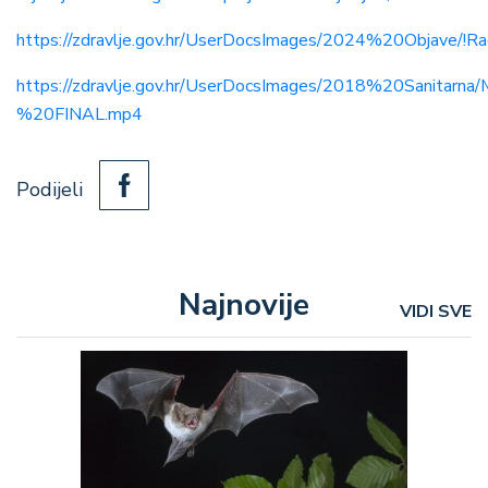
https://zdravlje.gov.hr/UserDocsImages/2024%20Objave
https://zdravlje.gov.hr/UserDocsImages/2018%20Sanitarna/
%20FINAL.mp4
Podijeli
Najnovije
VIDI SVE