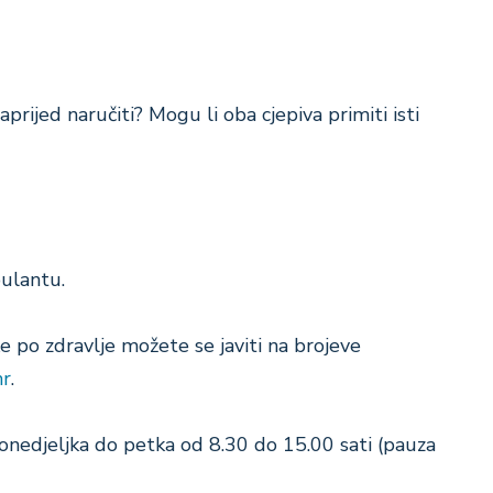
rijed naručiti? Mogu li oba cjepiva primiti isti
bulantu.
ike po zdravlje možete se javiti na brojeve
hr
.
ponedjeljka do petka od 8.30 do 15.00 sati (pauza