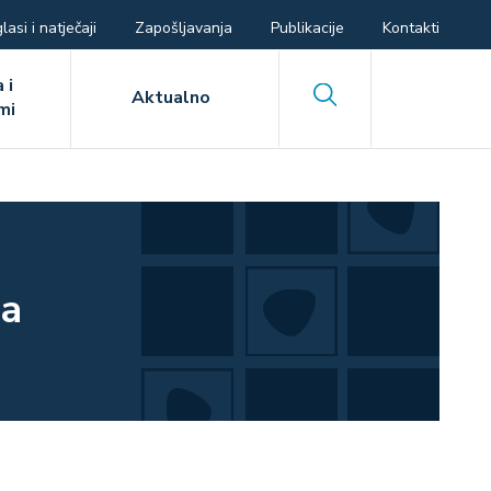
lasi i natječaji
Zapošljavanja
Publikacije
Kontakti
 i
Search
Aktualno
mi
sa