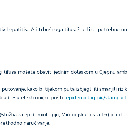
 hepatitisa A i trbušnoga tifusa? Je li se potrebno unap
nog tifusa možete obaviti jednim dolaskom u Cjepnu am
putovanje, kako bi tijekom puta izbjegli ili smanjili riz
li adresu elektroničke pošte
epidemiologija@stampar.
(Služba za epidemiologiju, Mirogojska cesta 16) je od 
prethodno naručivanje.