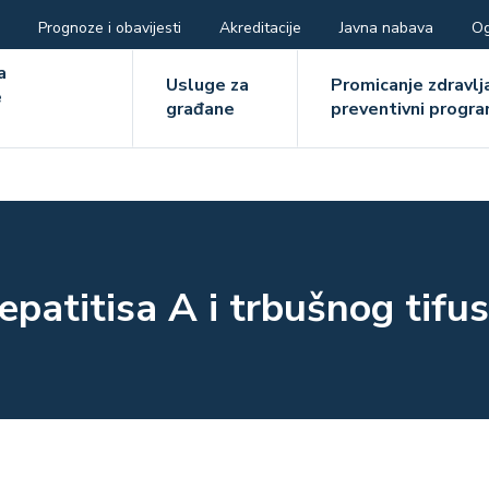
Prognoze i obavijesti
Akreditacije
Javna nabava
Og
ger
a
Usluge za
Promicanje zdravlja
e
građane
preventivni progra
e
hepatitisa A i trbušnog tifu