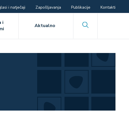
lasi i natječaji
Zapošljavanja
Publikacije
Kontakti
 i
Search
Aktualno
mi