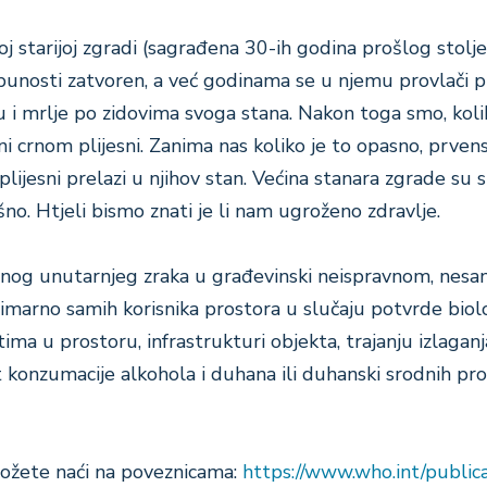
j starijoj zgradi (sagrađena 30-ih godina prošlog stolje
tpunosti zatvoren, a već godinama se u njemu provlači
tu i mrlje po zidovima svoga stana.
Nakon toga smo, koli
ni crnom plijesni.
Zanima nas koliko je to opasno, prvens
 plijesni prelazi u njihov stan. V
ećina stanara zgrade su s
ešno. Htjeli bismo znati je li nam ugroženo zdravlje.
avnog unutarnjeg zraka u građevinski neispravnom, nes
imarno samih korisnika prostora u slučaju potvrde biološ
tima u prostoru, infrastrukturi objekta, trajanju izlaga
 konzumacije alkohola i duhana ili duhanski srodnih pro
 možete naći na poveznicama:
https://www.who.int/publi