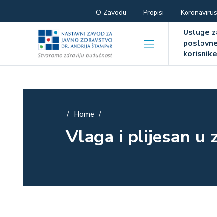
Skip
Hamburger
O Zavodu
Propisi
Koronavirus
to
Hambur
main
menu
Usluge z
content
poslovn
menu
korisnik
Home
Breadcrumb
Vlaga i plijesan u 