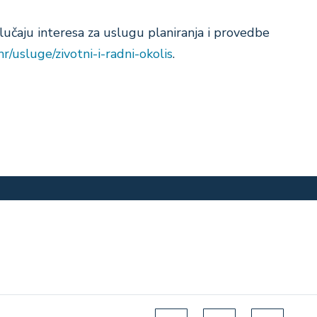
učaju interesa za uslugu planiranja i provedbe
hr/usluge/zivotni-i-radni-okolis
.