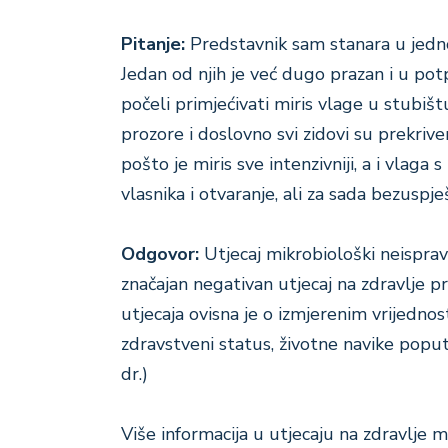
Pitanje:
Predstavnik sam stanara u jedno
Jedan od njih je već dugo prazan i u po
počeli primjećivati miris vlage u stubiš
prozore i doslovno svi zidovi su prekrive
pošto je miris sve intenzivniji, a i vlaga s
vlasnika i otvaranje, ali za sada bezuspj
Odgovor:
Utjecaj mikrobiološki neispr
značajan negativan utjecaj na zdravlje pr
utjecaja ovisna je o izmjerenim vrijednos
zdravstveni status, životne navike poput
dr.)
Više informacija u utjecaju na zdravlje