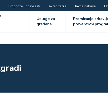
Prognoze i obavijesti
Akreditacije
Javna nabava
Og
ger
a
Usluge za
Promicanje zdravlja
e
građane
preventivni progra
e
zgradi