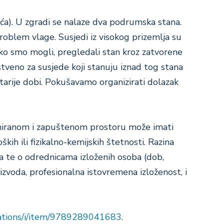
ća). U zgradi se nalaze dva
podrumska stana.
 problem vlage.
Susjedi iz visokog prizemlja su
ko smo mogli, pregledali stan kroz zatvorene
tveno za susjede koji stanuju iznad tog stana
tarije dobi.
Pokušavamo organizirati dolazak
aniranom i zapuštenom prostoru može imati
kih ili fizikalno-kemijskih štetnosti. Razina
nja te o odrednicama izloženih osoba (dob,
izvoda, profesionalna istovremena izloženost, i
cations/i/item/9789289041683
.