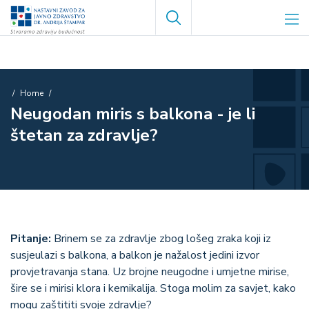
Skip
Search
to
main
content
Breadcrumb
Home
Neugodan miris s balkona - je li
štetan za zdravlje?
Pitanje:
Brinem
se za zdravlje zbog lošeg zraka koji iz
susjeulazi s balkona, a balkon je nažalost jedini izvor
provjetravanja stana. Uz brojne neugodne i umjetne mirise,
šire se i mirisi klora i kemikalija.
Stoga molim za savjet, kako
mogu zaštititi svoje zdravlje?