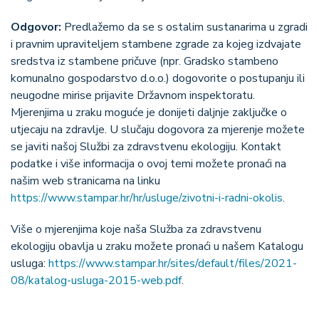
Odgovor:
P
redlažemo da se s ostalim sustanarima u zgradi
i pravnim upraviteljem stambene zgrade za kojeg izdvajate
sredstva iz stambene pričuve (npr. Gradsko stambeno
komunalno gospodarstvo d.o.o.) dogovorite o postupanju ili
neugodne mirise prijavite Državnom inspektoratu.
Mjerenjima u zraku moguće je donijeti daljnje zaključke o
utjecaju na zdravlje. U slučaju dogovora za mjerenje možete
se javiti našoj Službi za zdravstvenu ekologiju. Kontakt
podatke i više informacija o ovoj temi možete pronaći na
našim web stranicama na linku
https://www.stampar.hr/hr/usluge/zivotni-i-radni-okolis
.
Više o mjerenjima koje naša Služba za zdravstvenu
ekologiju obavlja u zraku možete pronaći u našem Katalogu
usluga:
https://www.stampar.hr/sites/default/files/2021-
08/katalog-usluga-2015-web.pdf
.