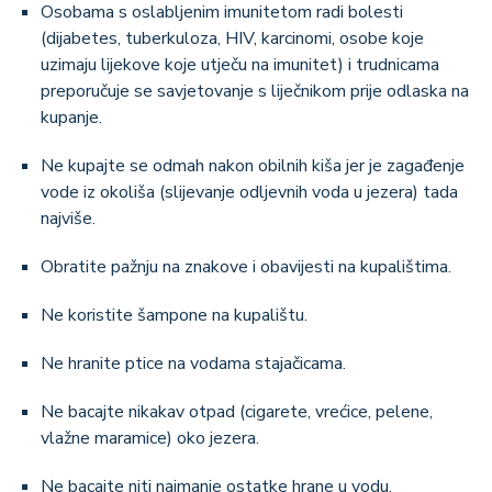
Osobama s oslabljenim imunitetom radi bolesti
(dijabetes, tuberkuloza, HIV, karcinomi, osobe koje
uzimaju lijekove koje utječu na imunitet) i trudnicama
preporučuje se savjetovanje s liječnikom prije odlaska na
kupanje.
Ne kupajte se odmah nakon obilnih kiša jer je zagađenje
vode iz okoliša (slijevanje odljevnih voda u jezera) tada
najviše.
Obratite pažnju na znakove i obavijesti na kupalištima.
Ne koristite šampone na kupalištu.
Ne hranite ptice na vodama stajačicama.
Ne bacajte nikakav otpad (cigarete, vrećice, pelene,
vlažne maramice) oko jezera.
Ne bacajte niti najmanje ostatke hrane u vodu.