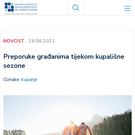
Skip
Search
to
main
content
NOVOST
28.06.2021
Preporuke građanima tijekom kupališne
sezone
Oznake:
kupanje
Image