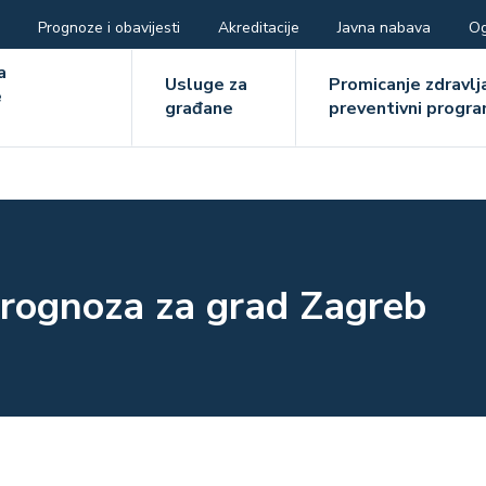
Prognoze i obavijesti
Akreditacije
Javna nabava
Og
ger
a
Usluge za
Promicanje zdravlja
e
građane
preventivni progra
e
rognoza za grad Zagreb