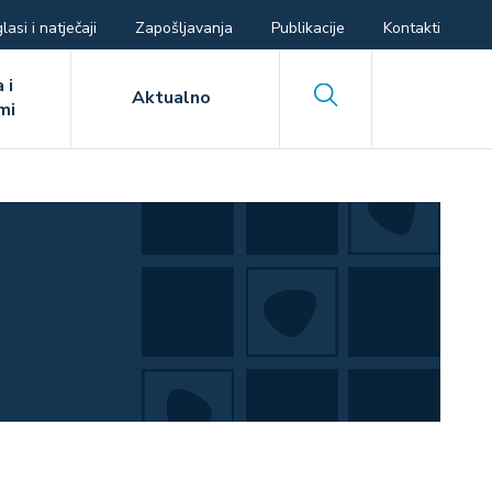
lasi i natječaji
Zapošljavanja
Publikacije
Kontakti
 i
Search
Aktualno
mi