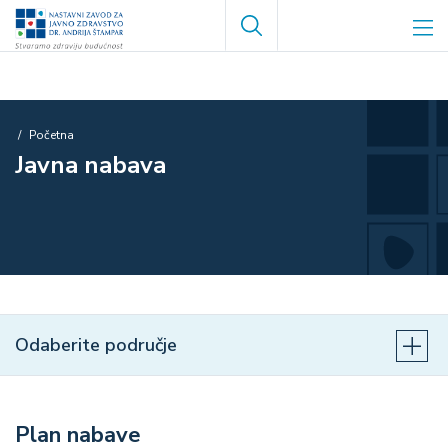
Skoči
Search
na
glavni
sadržaj
Breadcrumb
Početna
Javna nabava
Odaberite područje
Plan nabave