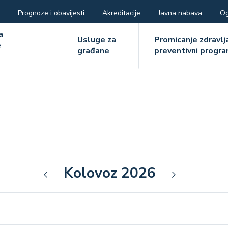
Prognoze i obavijesti
Akreditacije
Javna nabava
Og
ger
a
Usluge za
Promicanje zdravlja
e
građane
preventivni progra
e
Kolovoz 2026