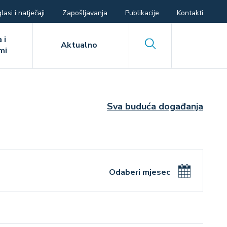
lasi i natječaji
Zapošljavanja
Publikacije
Kontakti
 i
Search
Aktualno
mi
Sva buduća događanja
Odaberi mjesec