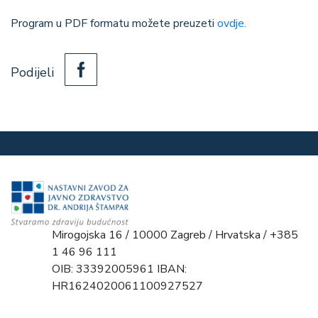
Program u PDF formatu možete preuzeti
ovdje.
Podijeli
Mirogojska 16 / 10000 Zagreb / Hrvatska / +385
1 46 96 111
OIB: 33392005961 IBAN:
HR1624020061100927527