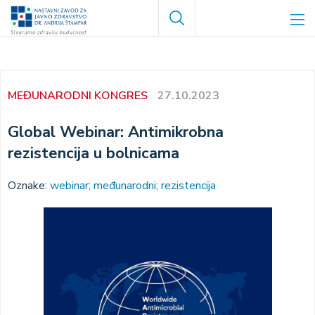
Skoči
Search
na
glavni
sadržaj
MEĐUNARODNI KONGRES
27.10.2023
Global Webinar: Antimikrobna
rezistencija u bolnicama
Oznake:
webinar; međunarodni; rezistencija
Image