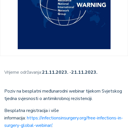
Vrijeme održavanja:
21.11.2023.
-
21.11.2023.
Poziv na besplatni međunarodni webinar tijekom Svjetskog
tjedna svjesnosti o antimikrobnoj rezistenciji.
Besplatna registracija i više
informacija:
https://infectionsinsurgery.org/free-infections-in-
surgery-global-webinar/
.