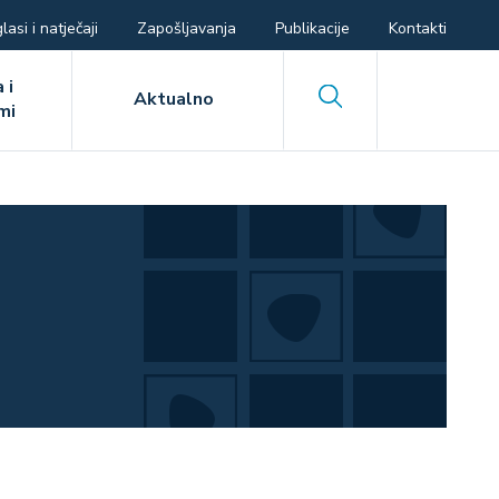
lasi i natječaji
Zapošljavanja
Publikacije
Kontakti
 i
Search
Aktualno
mi