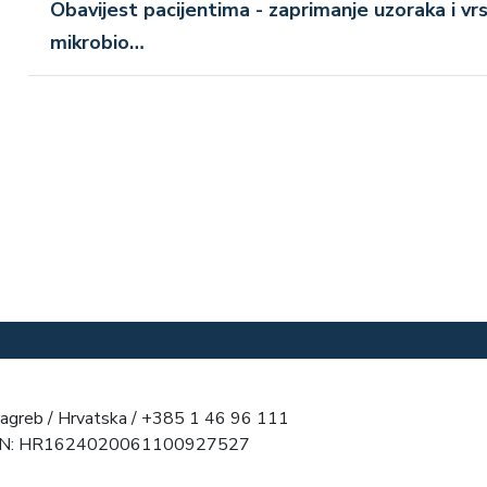
Obavijest pacijentima - zaprimanje uzoraka i v
mikrobio…
agreb / Hrvatska / +385 1 46 96 111
AN: HR1624020061100927527