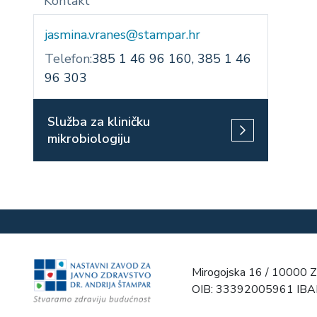
Kontakt
jasmina.vranes@stampar.hr
Telefon:
385 1 46 96 160, 385 1 46
96 303
Služba za kliničku
mikrobiologiju
Mirogojska 16 / 10000 Z
OIB: 33392005961 IB