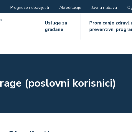
Prognoze i obavijesti
Akreditacije
Javna nabava
Og
ger
a
Usluge za
Promicanje zdravlja
e
građane
preventivni progra
e
age (poslovni korisnici)