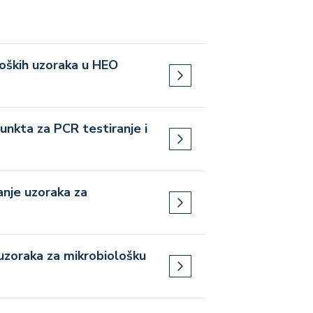
loških uzoraka u HEO
unkta za PCR testiranje i
anje uzoraka za
uzoraka za mikrobiološku