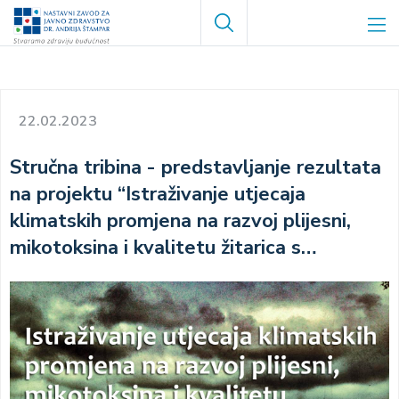
Skoči
Search
na
glavni
sadržaj
22.02.2023
Stručna tribina - predstavljanje rezultata
na projektu “Istraživanje utjecaja
klimatskih promjena na razvoj plijesni,
mikotoksina i kvalitetu žitarica s
prijedlogom mjera”
Image