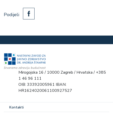
Podijeli
Mirogojska 16 / 10000 Zagreb / Hrvatska / +385
1 46 96 111
OIB: 33392005961 IBAN:
HR1624020061100927527
Kontakti