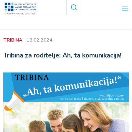
Skoči
Search
na
glavni
sadržaj
TRIBINA
13.02.2024
Tribina za roditelje: Ah, ta komunikacija!
Image