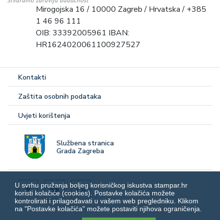
Mirogojska 16 / 10000 Zagreb / Hrvatska / +385
1 46 96 111
OIB: 33392005961 IBAN:
HR1624020061100927527
Kontakti
Zaštita osobnih podataka
Uvjeti korištenja
Službena stranica
Grada Zagreba
U svrhu pružanja boljeg korisničkog iskustva stampar.hr
koristi kolačiće (cookies). Postavke kolačića možete
kontrolirati i prilagođavati u vašem web pregledniku. Klikom
na "Postavke kolačića" možete postaviti njihova ograničenja.