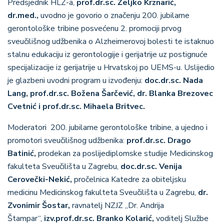
Predsjednik HLZ-a,
prof.dr.sc. Željko Krznarić,
dr.med.,
uvodno je govorio o značenju 200. jubilarne
gerontološke tribine posvećenu 2. promociji prvog
sveučilišnog udžbenika o Alzheimerovoj bolesti te istaknuo
stalnu edukaciju iz gerontologije i gerijatrije uz postignuće
specijalizacije iz gerijatrije u Hrvatskoj po UEMS-u. Uslijedio
je glazbeni uvodni program u izvođenju:
doc.dr.sc. Nada
Lang, prof.dr.sc. Božena Šarčević, dr. Blanka Brezovec
Cvetnić i prof.dr.sc. Mihaela Britvec.
Moderatori 200. jubilarne gerontološke tribine, a ujedno i
promotori sveučilišnog udžbenika:
prof.dr.sc. Drago
Batinić,
prodekan za poslijediplomske studije Medicinskog
fakulteta Sveučilišta u Zagrebu,
doc.dr.sc. Venija
Cerovečki-Nekić,
pročelnica Katedre za obiteljsku
medicinu Medicinskog fakulteta Sveučilišta u Zagrebu,
dr.
Zvonimir Šostar,
ravnatelj NZJZ „Dr. Andrija
Štampar“,
izv.prof.dr.sc. Branko Kolarić,
voditelj Službe