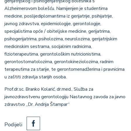
gerijatrijskog i psihogerijatrijskog bolesnika s
Alzheimerovom bolešću. Namijenjen je studentima
medicine, poslijediplomantima iz gerijatrije, psihijatrije,
javnog zdravstva, epidemiologije, gerontologije,
specijalistima opće / obiteljske medicine, gerijatrima,
psihogerijatrima, psiholozima, neurolozima, gerijatrijskim
medicinskim sestrama, socijalnim radnicima,
fizioterapeutima, gerontološkim nutricionistima,
gerontostomatolozima, gerontokineziolozima, radnim
terapeutima za starije, te gerontomenadžerima i pravnicima
u zaštiti zdravlja starijih osoba.
Prof.dr.sc. Branko Kolarić, dr.med., Služba za
javnozdravstvenu gerontologiju Nastavnog zavoda za javno
zdravstvo „Dr. Andrija Štampar“
Podijeli