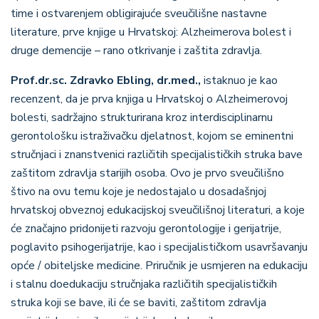
time i ostvarenjem obligirajuće sveučilišne nastavne
literature, prve knjige u Hrvatskoj: Alzheimerova bolest i
druge demencije – rano otkrivanje i zaštita zdravlja.
Prof.dr.sc. Zdravko Ebling, dr.med.,
istaknuo je kao
recenzent, da je prva knjiga u Hrvatskoj o Alzheimerovoj
bolesti, sadržajno strukturirana kroz interdisciplinarnu
gerontološku istraživačku djelatnost, kojom se eminentni
stručnjaci i znanstvenici različitih specijalističkih struka bave
zaštitom zdravlja starijih osoba. Ovo je prvo sveučilišno
štivo na ovu temu koje je nedostajalo u dosadašnjoj
hrvatskoj obveznoj edukacijskoj sveučilišnoj literaturi, a koje
će značajno pridonijeti razvoju gerontologije i gerijatrije,
poglavito psihogerijatrije, kao i specijalističkom usavršavanju
opće / obiteljske medicine. Priručnik je usmjeren na edukaciju
i stalnu doedukaciju stručnjaka različitih specijalističkih
struka koji se bave, ili će se baviti, zaštitom zdravlja