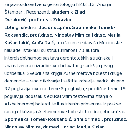
za javnozdravstvenu gerontologiju NZJZ „Dr. Andrija
Štampar“. Recenzenti:
akademik Zijad
Duraković,
prof.dr.sc. Zdravko
Ebling;
urednici:
doc.dr.sc.prim. Spomenka Tomek-
Roksandić, prof.dr.sc. Ninoslav Mimica i dr.sc. Marija
Kušan Jukić, Anđa Raič, prof.
u ime izdavača Medicinske
naklade, istaknuli su strukturiranost 73 autora,
interdisciplinarnog sastava gerontoloških stručnjaka i
znanstvenika u izradbi sveobuhvatnog sadržaja prvog
udžbenika. Sveučilišna knjiga Alzheimerova bolest i druge
demencije – rano otkrivanje i zaštita zdravlja, sadrži ukupno
32 poglavlja: uvodne teme 9 poglavlja, specifične teme 19
poglavlja, dodatak s edukativnim testovima znanja o
Alzheimerovoj bolesti te ilustriranim primjerima iz prakse
ranog otkrivanja Alzheimerove bolesti. Urednici,
doc.dr.sc.
Spomenka Tomek-Roksandić, prim.dr.med., prof.dr.sc.
Ninoslav Mimica, dr.med. i dr.sc. Marija Kušan