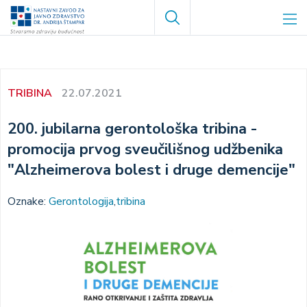
Skoči
Search
na
glavni
sadržaj
TRIBINA
22.07.2021
200. jubilarna gerontološka tribina -
promocija prvog sveučilišnog udžbenika
"Alzheimerova bolest i druge demencije"
Oznake:
Gerontologija
tribina
Image