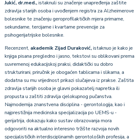
Jukić,
dr.med.,
istaknuli su značenje unapređenja zaštite
zdravlja starijih osoba i uvođenjem registra za Alzheimerove
bolesnike te značenju geroprofilaktičkih mjera primarne,
sekundarne, tercijarne i kvartarne prevencije za
psihogerijatrijske bolesnike.
Recenzent,
akademik Zijad Duraković,
istaknuo je kako je
knjiga pisana pregledno i jasno, tekstovi su oblikovani prema
suvremenoj edukacijskoj praksi, didaktički su dobro
strukturirani, priručnik je obogaćen tablicama i slikama, a
dodatna su mu vrijednost prikazi slučajeva iz prakse. Zaštita
zdravlja starijih osoba je glavni pokazatelj napretka ili
propusta u zaštiti zdravlja cjelokupnog pučanstva.
Najmodernija znanstvena disciplina - gerontologija, kao i
najprestižnija medicinska specijalizacija po UEMS-u -
gerijatrija, dokazuju kako sustav obrazovanja mora
odgovoriti na aktualno interesno tržište razvoja novih
specijalističkih interdisciplinarnih gerontoloških profesija, a