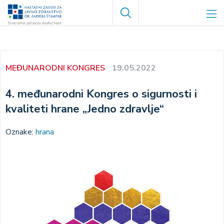
Skoči
Search
na
glavni
sadržaj
MEĐUNARODNI KONGRES
19.05.2022
4. međunarodni Kongres o sigurnosti i
kvaliteti hrane „Jedno zdravlje“
Oznake:
hrana
Image