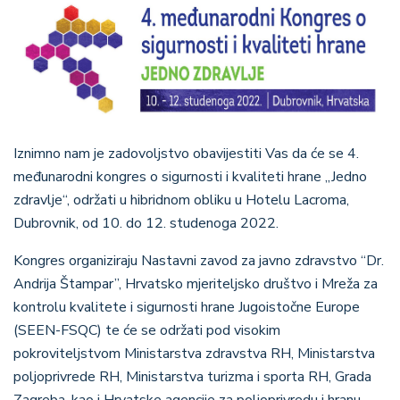
Iznimno nam je zadovoljstvo obavijestiti Vas da će se 4.
međunarodni kongres o sigurnosti i kvaliteti hrane „Jedno
zdravlje“, održati u hibridnom obliku u Hotelu Lacroma,
Dubrovnik, od 10. do 12. studenoga 2022.
Kongres organiziraju Nastavni zavod za javno zdravstvo “Dr.
Andrija Štampar”, Hrvatsko mjeriteljsko društvo i Mreža za
kontrolu kvalitete i sigurnosti hrane Jugoistočne Europe
(SEEN-FSQC) te će se održati pod visokim
pokroviteljstvom Ministarstva zdravstva RH, Ministarstva
poljoprivrede RH, Ministarstva turizma i sporta RH, Grada
Zagreba, kao i Hrvatske agencije za poljoprivredu i hranu,