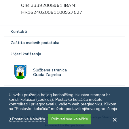
OIB: 33392005961 IBAN:
HR1624020061100927527
Kontakti
Zaštita osobnih podataka
Uvjeti korištenja
Službena stranica
Grada Zagreba
U svrhu pružanja boljeg korisničkog iskustva stampar.hr
koristi kolačiće (cookies). Postavke kolačića možete
kontrolirati i prilagođavati u vašem web pregledniku. Klikom
na "Postavke kolačića" možete postaviti njihova ograničenja.
© 2025 Nastavni zavod za javno zdravstvo dr. Andrija Štampar
Postavke Kolačića
Prihvati sve kolačiće
Powered by
Perpetuum