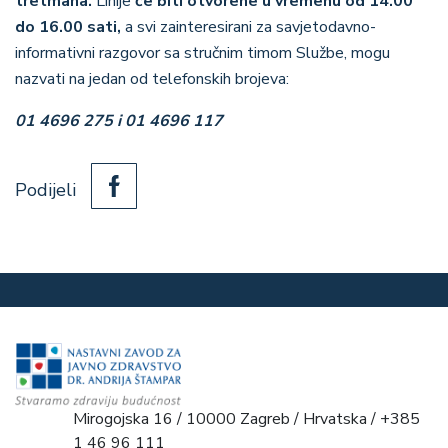
tretmana.
Linije
će biti otvorene u vremenu od 14.00
do 16.00 sati,
a
svi zainteresirani za savjetodavno-
informativni razgovor sa stručnim timom Službe, mogu
nazvati na jedan od telefonskih brojeva:
01 4696 275 i 01 4696 117
Podijeli
Mirogojska 16 / 10000 Zagreb / Hrvatska / +385
1 46 96 111