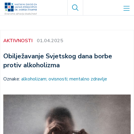
Skoči
Search
na
glavni
sadržaj
AKTIVNOSTI
01.04.2025
Obilježavanje Svjetskog dana borbe
protiv alkoholizma
Oznake:
alkoholizam; ovisnosti; mentalno zdravlje
Image