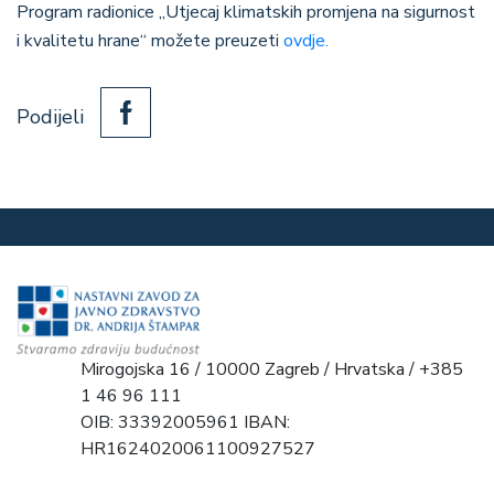
Program radionice „Utjecaj klimatskih promjena na sigurnost
i kvalitetu hrane“ možete preuzeti
ovdje.
Podijeli
Mirogojska 16 / 10000 Zagreb / Hrvatska / +385
1 46 96 111
OIB: 33392005961 IBAN:
HR1624020061100927527