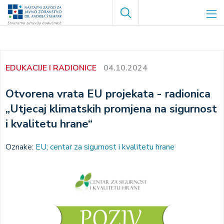
Skoči
Search
na
glavni
sadržaj
EDUKACIJE I RADIONICE
04.10.2024
Otvorena vrata EU projekata - radionica
„Utjecaj klimatskih promjena na sigurnost
i kvalitetu hrane“
Oznake:
EU; centar za sigurnost i kvalitetu hrane
Image