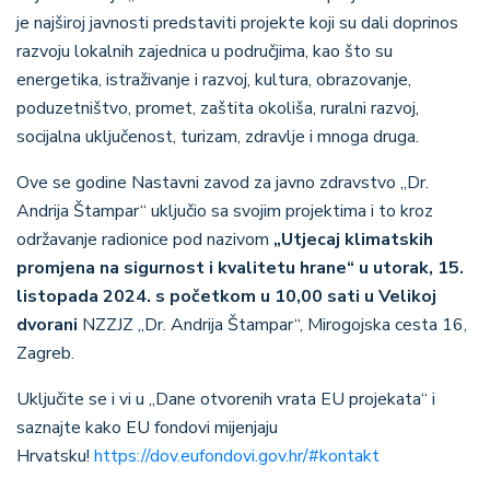
je najširoj javnosti predstaviti projekte koji su dali doprinos
razvoju lokalnih zajednica u područjima, kao što su
energetika, istraživanje i razvoj, kultura, obrazovanje,
poduzetništvo, promet, zaštita okoliša, ruralni razvoj,
socijalna uključenost, turizam, zdravlje i mnoga druga.
Ove se godine Nastavni zavod za javno zdravstvo „Dr.
Andrija Štampar“ uključio sa svojim projektima i to kroz
održavanje radionice pod nazivom
„Utjecaj klimatskih
promjena na sigurnost i kvalitetu hrane“ u utorak, 15.
listopada 2024. s početkom u 10,00 sati u Velikoj
dvorani
NZZJZ „Dr. Andrija Štampar“, Mirogojska cesta 16,
Zagreb.
Uključite se i vi u „Dane otvorenih vrata EU projekata“ i
saznajte kako EU fondovi mijenjaju
Hrvatsku!
https://dov.eufondovi.gov.hr/#kontakt