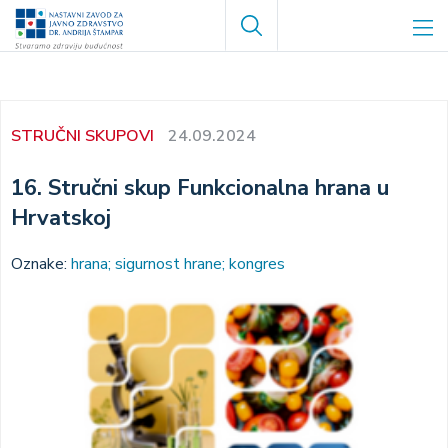
Skoči
Search
na
glavni
sadržaj
STRUČNI SKUPOVI
24.09.2024
16. Stručni skup Funkcionalna hrana u
Hrvatskoj
Oznake:
hrana; sigurnost hrane; kongres
Image