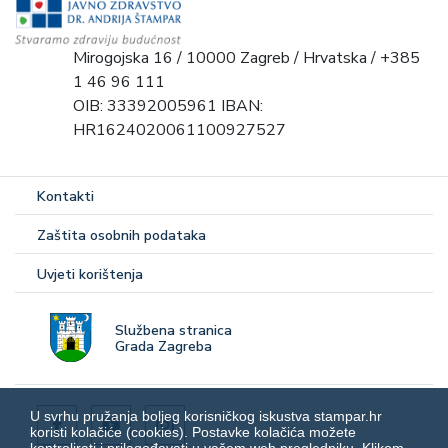
Mirogojska 16 / 10000 Zagreb / Hrvatska / +385
1 46 96 111
OIB: 33392005961 IBAN:
HR1624020061100927527
Kontakti
Zaštita osobnih podataka
Uvjeti korištenja
Službena stranica
Grada Zagreba
U svrhu pružanja boljeg korisničkog iskustva stampar.hr
koristi kolačiće (cookies). Postavke kolačića možete