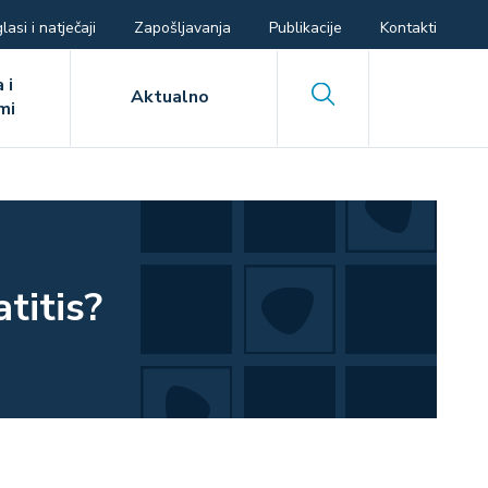
lasi i natječaji
Zapošljavanja
Publikacije
Kontakti
 i
Search
Aktualno
mi
titis?