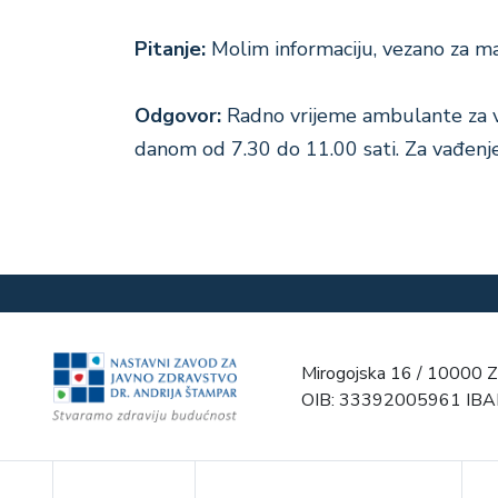
Pitanje:
Molim informaciju, vezano za ma
Odgovor:
R
adno vrijeme ambulante za va
danom od 7.30 do 11.00 sati. Za vađenje 
Mirogojska 16 / 10000 Z
OIB: 33392005961 IB