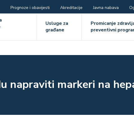
Prognoze i obavijesti
Akreditacije
Javna nabava
Og
ger
a
Usluge za
Promicanje zdravlja
e
građane
preventivni progra
e
u napraviti markeri na hepa