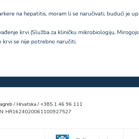
rkere na hepatitis, moram li se naručivati, budući je up
đenje krvi (Služba za kliničku mikrobiologiju, Mirogojs
krvi se nije potrebno naručiti.
agreb / Hrvatska / +385 1 46 96 111
AN: HR1624020061100927527