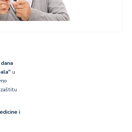
 dana
pala"
u
vno
 zaštitu
edicine i