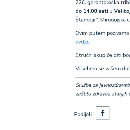
226. gerontološka trib
do 14.00 sati
u
Veliko
Štampar“, Mirogojska c
Ovim putem pozivamo v
ovdje.
Stručni skup će biti b
Veselimo se vašem dol
Služba za javnozdravstv
zaštitu zdravlja starijih
Podijeli