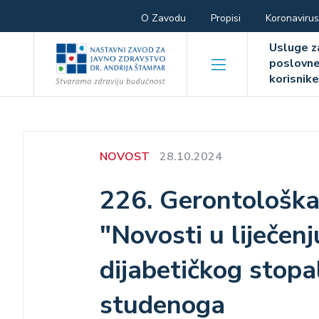
Skoči
Hamburger
O Zavodu
Propisi
Koronavirus
na
Hambur
glavni
menu
Usluge z
sadržaj
poslovn
menu
korisnik
NOVOST
28.10.2024
226. Gerontološka 
"Novosti u liječenj
dijabetičkog stopal
studenoga