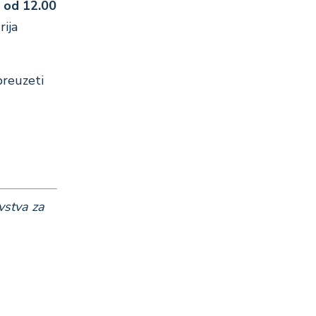
e od 12.00
rija
preuzeti
vstva
za