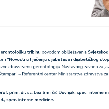
gerontološku tribinu
povodom obilježavanja
Svjetskog
mom
"Novosti u liječenju dijabetesa i dijabetičkog sto
 javnozdravstvenu gerontologiju Nastavnog zavoda za ja
 Štampar“ – Referentni centar Ministarstva zdravstva za
prof. prim. dr. sc. Lea Smirčić Duvnjak, spec. interne m
ed., spec. interne medicine.