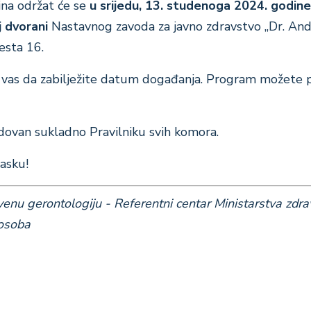
ina održat će se
u srijedu, 13. studenoga 2024. godin
j dvorani
Nastavnog zavoda za javno zdravstvo „Dr. And
esta 16.
as da zabilježite datum događanja. Program možete 
odovan sukladno Pravilniku svih komora.
asku!
enu gerontologiju - Referentni centar Ministarstva zdra
 osoba