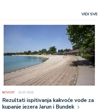
VIDI SVE
NOVOST
23.07.2026.
Rezultati ispitivanja kakvoće vode za
kupanje jezera Jarun i Bundek