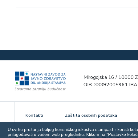
Mirogojska 16 / 10000 Z
OIB: 33392005961 IB
Kontakti
Zaštita osobnih podataka
U svrhu pružanja boljeg korisničkog iskustva stampar.hr koristi kola
prilagođavati u vašem web pregledniku. Klikom na "Postavke kolači
© 2025 Nastavni zavod za javno zdravstvo dr. Andrija Štampar