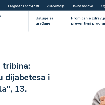
Prognoze i obavijesti
Akreditacije
Javna nabava
Og
ger
a
Usluge za
Promicanje zdravlja
e
građane
preventivni progra
e
Image
tribina:
u dijabetesa i
a", 13.