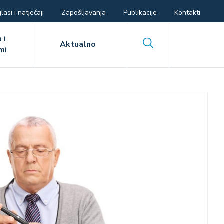
lasi i natječaji
Zapošljavanja
Publikacije
Kontakti
 i
Search
Aktualno
mi