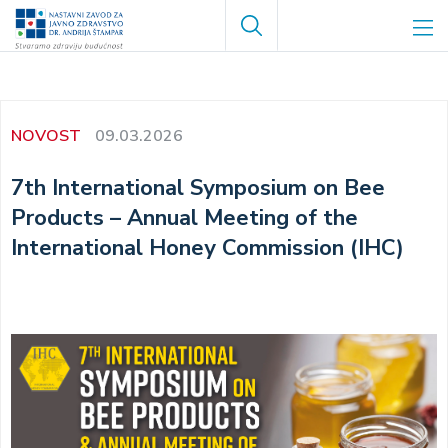
Skoči
Search
na
glavni
sadržaj
NOVOST
09.03.2026
7th International Symposium on Bee
Products – Annual Meeting of the
International Honey Commission (IHC)
Image