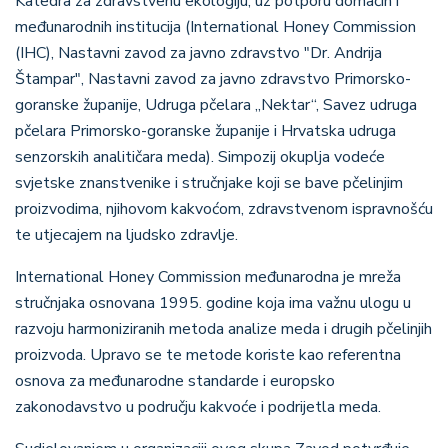
Katedra za zdravstvenu ekologiju, uz potporu domaćih i
međunarodnih institucija (International Honey Commission
(IHC), Nastavni zavod za javno zdravstvo "Dr. Andrija
Štampar", Nastavni zavod za javno zdravstvo Primorsko-
goranske županije, Udruga pčelara „Nektar“, Savez udruga
pčelara Primorsko-goranske županije i Hrvatska udruga
senzorskih analitičara meda). Simpozij okuplja vodeće
svjetske znanstvenike i stručnjake koji se bave pčelinjim
proizvodima, njihovom kakvoćom, zdravstvenom ispravnošću
te utjecajem na ljudsko zdravlje.
International Honey Commission međunarodna je mreža
stručnjaka osnovana 1995. godine koja ima važnu ulogu u
razvoju harmoniziranih metoda analize meda i drugih pčelinjih
proizvoda. Upravo se te metode koriste kao referentna
osnova za međunarodne standarde i europsko
zakonodavstvo u području kakvoće i podrijetla meda.