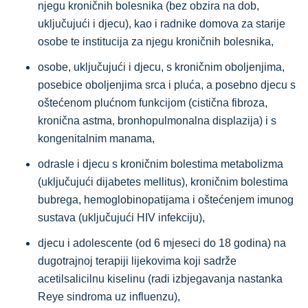
njegu kroničnih bolesnika (bez obzira na dob,
uključujući i djecu), kao i radnike domova za starije
osobe te institucija za njegu kroničnih bolesnika,
osobe, uključujući i djecu, s kroničnim oboljenjima,
posebice oboljenjima srca i pluća, a posebno djecu s
oštećenom plućnom funkcijom (cistična fibroza,
kronična astma, bronhopulmonalna displazija) i s
kongenitalnim manama,
odrasle i djecu s kroničnim bolestima metabolizma
(uključujući dijabetes mellitus), kroničnim bolestima
bubrega, hemoglobinopatijama i oštećenjem imunog
sustava (uključujući HIV infekciju),
djecu i adolescente (od 6 mjeseci do 18 godina) na
dugotrajnoj terapiji lijekovima koji sadrže
acetilsalicilnu kiselinu (radi izbjegavanja nastanka
Reye sindroma uz influenzu),