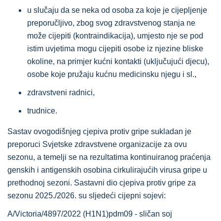
u slučaju da se neka od osoba za koje je cijepljenje
preporučljivo, zbog svog zdravstvenog stanja ne
može cijepiti (kontraindikacija), umjesto nje se pod
istim uvjetima mogu cijepiti osobe iz njezine bliske
okoline, na primjer kućni kontakti (uključujući djecu),
osobe koje pružaju kućnu medicinsku njegu i sl.,
zdravstveni radnici,
trudnice.
Sastav ovogodišnjeg cjepiva protiv gripe sukladan je
preporuci Svjetske zdravstvene organizacije za ovu
sezonu, a temelji se na rezultatima kontinuiranog praćenja
genskih i antigenskih osobina cirkulirajućih virusa gripe u
prethodnoj sezoni. Sastavni dio cjepiva protiv gripe za
sezonu 2025./2026. su sljedeći cijepni sojevi:
A/Victoria/4897/2022 (H1N1)pdm09 - sličan soj