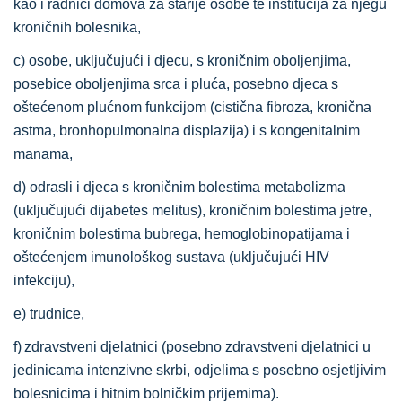
kao i radnici domova za starije osobe te institucija za njegu
kroničnih bolesnika,
c) osobe, uključujući i djecu, s kroničnim oboljenjima,
posebice oboljenjima srca i pluća, posebno djeca s
oštećenom plućnom funkcijom (cistična fibroza, kronična
astma, bronhopulmonalna displazija) i s kongenitalnim
manama,
d) odrasli i djeca s kroničnim bolestima metabolizma
(uključujući dijabetes melitus), kroničnim bolestima jetre,
kroničnim bolestima bubrega, hemoglobinopatijama i
oštećenjem imunološkog sustava (uključujući HIV
infekciju),
e) trudnice,
f) zdravstveni djelatnici (posebno zdravstveni djelatnici u
jedinicama intenzivne skrbi, odjelima s posebno osjetljivim
bolesnicima i hitnim bolničkim prijemima).