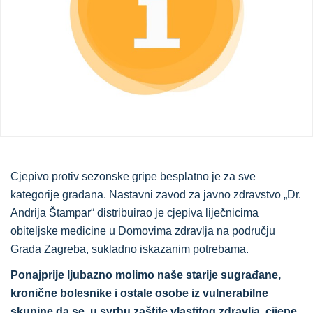
Cjepivo protiv sezonske gripe besplatno je za sve
kategorije građana. Nastavni zavod za javno zdravstvo „Dr.
Andrija Štampar“ distribuirao je cjepiva liječnicima
obiteljske medicine u Domovima zdravlja na području
Grada Zagreba, sukladno iskazanim potrebama.
Ponajprije ljubazno molimo naše starije sugrađane,
kronične bolesnike i ostale osobe iz vulnerabilne
skupine da se, u svrhu zaštite vlastitog zdravlja, cijepe