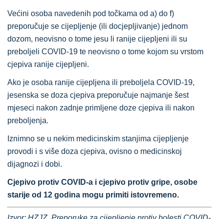
Većini osoba navedenih pod točkama od a) do f)
preporučuje se cijepljenje (ili docjepljivanje) jednom
dozom, neovisno o tome jesu li ranije cijepljeni ili su
preboljeli COVID-19 te neovisno o tome kojom su vrstom
cjepiva ranije cijepljeni.
Ako je osoba ranije cijepljena ili preboljela COVID-19,
jesenska se doza cjepiva preporučuje najmanje šest
mjeseci nakon zadnje primljene doze cjepiva ili nakon
preboljenja.
Iznimno se u nekim medicinskim stanjima cijepljenje
provodi i s više doza cjepiva, ovisno o medicinskoj
dijagnozi i dobi.
Cjepivo protiv COVID-a i cjepivo protiv gripe, osobe
starije od 12 godina mogu primiti istovremeno.
Izvor: HZJZ, Preporuke za cijepljenje protiv bolesti COVID-