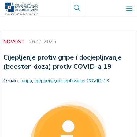
Skoči
Search
na
glavni
sadržaj
NOVOST
26.11.2025
Cijepljenje protiv gripe i docjepljivanje
(booster-doza) protiv COVID-a 19
Oznake:
gripa; cijepljenje
docjepljivanje; COVID-19
Image