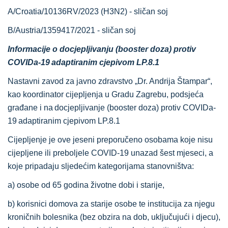
A/Croatia/10136RV/2023 (H3N2) - sličan soj
B/Austria/1359417/2021 - sličan soj
Informacije o docjepljivanju (booster doza) protiv
COVIDa-19
adaptiranim cjepivom LP.8.1
Nastavni zavod za javno zdravstvo „Dr. Andrija Štampar“,
kao koordinator cijepljenja u Gradu Zagrebu, podsjeća
građane i na docjepljivanje (booster doza) protiv COVIDa-
19 adaptiranim cjepivom LP.8.1
Cijepljenje je ove jeseni preporučeno osobama koje nisu
cijepljene ili preboljele COVID-19 unazad šest mjeseci, a
koje pripadaju sljedećim kategorijama stanovništva:
a) osobe od 65 godina životne dobi i starije,
b) korisnici domova za starije osobe te institucija za njegu
kroničnih bolesnika (bez obzira na dob, uključujući i djecu),