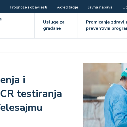
Prognoze i obavijesti
Akreditacije
Javna nabava
Og
ger
a
Usluge za
Promicanje zdravlja
e
građane
preventivni progra
e
Image
enja i
CR testiranja
elesajmu