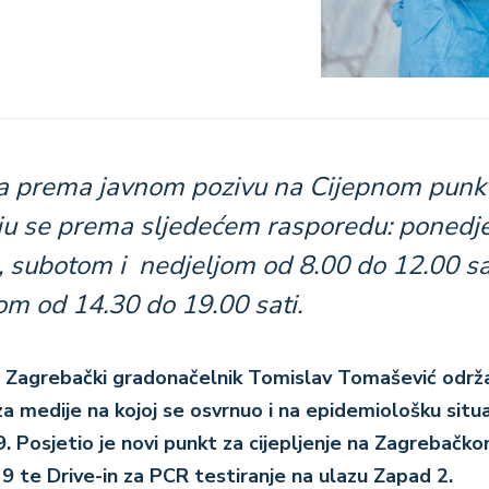
nja prema javnom pozivu na Cijepnom punk
ju se prema sljedećem rasporedu: ponedj
 subotom i nedjeljom od 8.00 do 12.00 sa
om od 14.30 do 19.00 sati.
–
Zagrebački gradonačelnik Tomislav Tomašević održa
a medije na kojoj se osvrnuo i na epidemiološku situa
 Posjetio je novi punkt za cijepljenje na Zagrebačk
9 te Drive-in za PCR testiranje na ulazu Zapad 2.