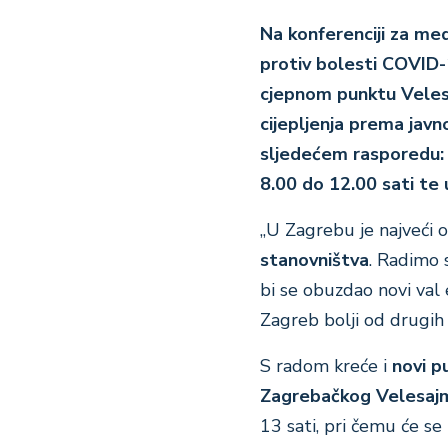
Na konferenciji za med
protiv bolesti COVID-
cjepnom punktu Velesa
cijepljenja prema jav
sljedećem rasporedu:
8.00 do 12.00 sati te
„U Zagrebu je najveći 
stanovništva
. Radimo 
bi se obuzdao novi val 
Zagreb bolji od drugih ž
S radom kreće i
novi p
Zagrebačkog Velesaj
13 sati, pri čemu će s