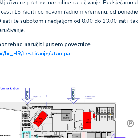
sključivo uz prethodno online naručivanje. Podsjećamo d
j cesti 16 raditi po novom radnom vremenu: od ponedje
 sati te subotom i nedjeljom od 8.00 do 13.00 sati, ta
ručivanje.
potrebno naručiti putem poveznice
.hr/hr_HR/testiranje/stampar
.