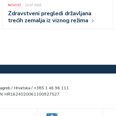
NOVOST
23.07.2026.
Zdravstveni pregledi državljana
trećih zemalja iz viznog režima
agreb / Hrvatska / +385 1 46 96 111
AN: HR1624020061100927527