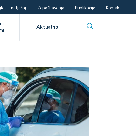
lasi i natječaji
Zapošljavanja
Publikacije
Kontakti
 i
Search
Aktualno
mi