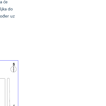
a će
ljka do
kođer uz