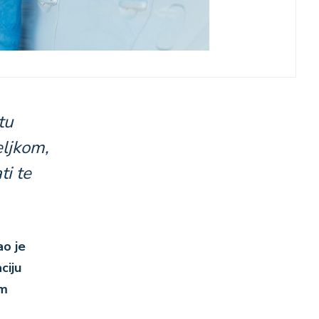
tu
eljkom,
ti te
o je
ciju
om