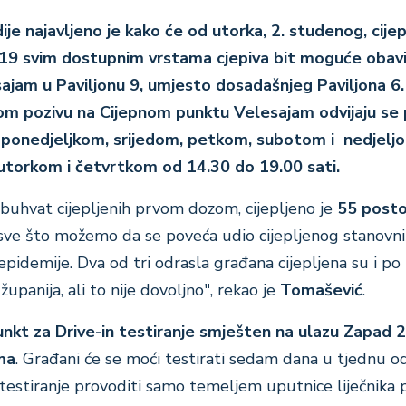
ije najavljeno je kako će od utorka, 2. studenog, cijep
19 svim dostupnim vrstama cjepiva bit moguće obavi
jam u Paviljonu 9, umjesto dosadašnjeg Paviljona 6.
nom pozivu na Cijepnom punktu Velesajam odvijaju se
 ponedjeljkom, srijedom, petkom, subotom i nedjelj
 utorkom i četvrtkom od 14.30 do 19.00 sati.
obuhvat cijepljenih prvom dozom, cijepljeno je
55 post
sve što možemo da se poveća udio cijepljenog stanovni
epidemije. Dva od tri odrasla građana cijepljena su i po
upanija, ali to nije dovoljno", rekao je
Tomašević
.
unkt za Drive-in testiranje smješten na ulazu Zapad 
ma
. Građani će se moći testirati sedam dana u tjednu o
e testiranje provoditi samo temeljem uputnice liječnika