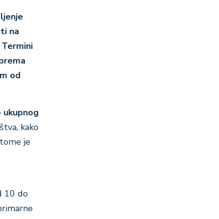
ljenje
ti na
 Termini
 prema
om od
o ukupnog
štva, kako
 tome je
2
d 10 do
 primarne