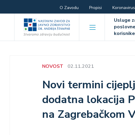
Skoči
Hamburger
O Zavodu
Propisi
Koronavirus
na
Hambur
glavni
menu
Usluge z
sadržaj
poslovn
menu
korisnik
NOVOST
02.11.2021
Novi termini cijeplj
dodatna lokacija P
na Zagrebačkom V