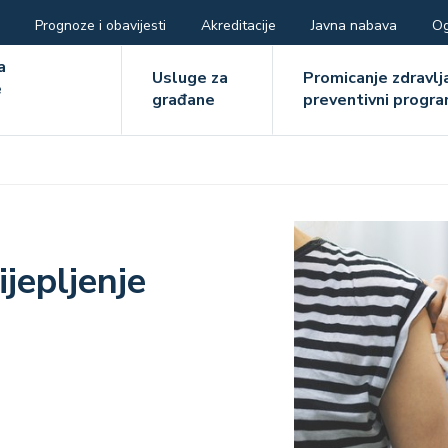
Prognoze i obavijesti
Akreditacije
Javna nabava
Og
ger
a
Usluge za
Promicanje zdravlja
e
građane
preventivni progra
e
Image
jepljenje