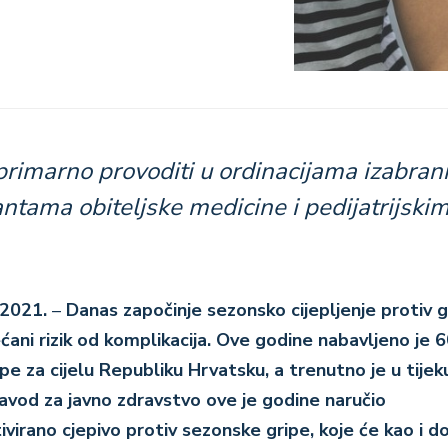
 primarno provoditi u ordinacijama izabran
antama obiteljske medicine i pedijatrijski
 2021.
–
Danas započinje sezonsko cijepljenje protiv g
ćani rizik od komplikacija. Ove godine nabavljeno je 
ipe za cijelu Republiku Hrvatsku, a trenutno je u tijek
avod za javno zdravstvo ove je godine naručio
virano cjepivo protiv sezonske gripe, koje će kao i d