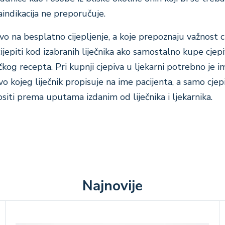
aindikacija ne preporučuje.
 na besplatno cijepljenje, a koje prepoznaju važnost ci
ijepiti kod izabranih liječnika ako samostalno kupe cjep
čkog recepta. Pri kupnji cjepiva u ljekarni potrebno je i
vo kojeg liječnik propisuje na ime pacijenta, a samo cjep
ositi prema uputama izdanim od liječnika i ljekarnika.
Najnovije