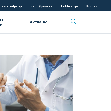
lasi i natječaji
Zapošljavanja
Publikacije
Kontakti
 i
Search
Aktualno
mi