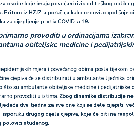
o za osobe
koje imaju povećani rizik od teškog oblika g
a
. Pritom iz HZJZ-a poručuju kako redovito godišnje ci
eka za cijepljenje protiv COVID-a 19.
 primarno provoditi u ordinacijama izabra
antama obiteljske medicine i pedijatrijsk
epidemijskih mjera i povećanog obima posla tijekom p
ine cjepiva će se distribuirati u ambulante liječnika p
o što su ambulante obiteljske medicine i pedijatrijske o
imarno provoditi u istima.
Zbog dinamike distribucije ne
ljedeća dva tjedna za sve one koji se žele cijepiti, ve
 isporuku drugog dijela cjepiva, koje će biti na raspo
 polovici studenog.