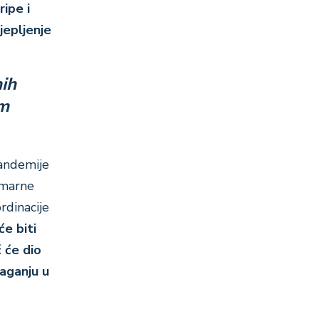
ripe i
jepljenje
nih
im
andemije
rimarne
rdinacije
će biti
ć će dio
laganju u