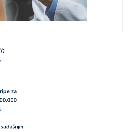
ih
m
ripe za
600.000
u
osadašnjih