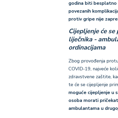
godina biti besplatn
povezanih komplikacij
protiv gripe nije zapr
Cijepljenje će se
liječnika - ambul
ordinacijama
Zbog provođenja protu
COVID-19, najveće količ
zdravstvene zaštite, ka
te će se cijepljenje pr
moguće cijepljenje u s
osoba morati pričekati
ambulantama u drugoj