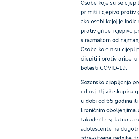
Osobe koje su se cijepi
primiti i cjepivo proti
ako osobi kojoj je indi
protiv gripe i cjepivo p
s razmakom od najmanje
Osobe koje nisu cijeplj
cijepiti i protiv gripe,
bolesti COVID-19.
Sezonsko cijepljenje p
od osjetljivih skupina 
u dobi od 65 godina ili 
kroničnim oboljenjima,
također besplatno za o
adolescente
na dugotra
zdravstvene radnike, tru