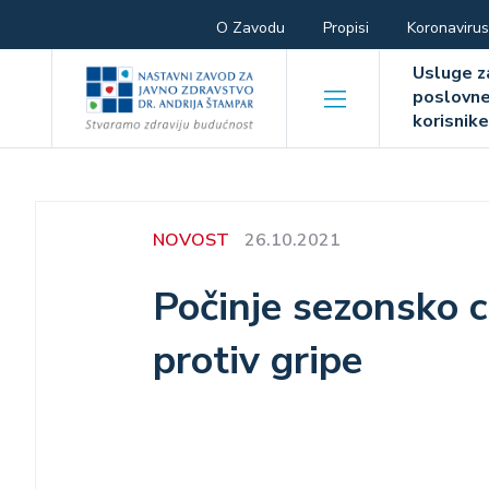
Skoči
Hamburger
O Zavodu
Propisi
Koronavirus
na
Hambur
glavni
menu
Usluge z
sadržaj
poslovn
menu
korisnik
NOVOST
26.10.2021
Počinje sezonsko ci
protiv gripe