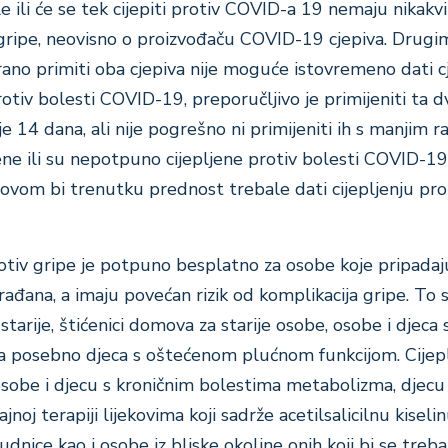
le ili će se tek cijepiti protiv COVID-a 19 nemaju nikakv
v gripe, neovisno o proizvođaču COVID-19 cjepiva. Drugim
cirano primiti oba cjepiva nije moguće istovremeno dati c
rotiv bolesti COVID-19, preporučljivo je primijeniti ta d
 14 dana, ali nije pogrešno ni primijeniti ih s manjim 
ene ili su nepotpuno cijepljene protiv bolesti COVID-19,
 u ovom bi trenutku prednost trebale dati cijepljenju pro
rotiv gripe je potpuno besplatno za osobe koje pripadaj
građana, a imaju povećan rizik od komplikacija gripe. To
starije, štićenici domova za starije osobe, osobe i djeca 
 a posebno djeca s oštećenom plućnom funkcijom. Cijepl
sobe i djecu s kroničnim bolestima metabolizma, djecu 
jnoj terapiji lijekovima koji sadrže acetilsalicilnu kiselin
dnice kao i osobe iz bliske okoline onih koji bi se trebali