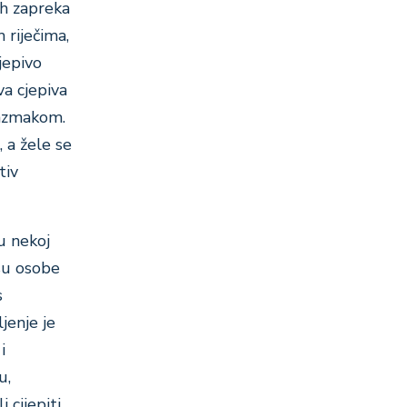
ih zapreka
 riječima,
jepivo
va cjepiva
razmakom.
 a žele se
tiv
u nekoj
 su osobe
s
jenje je
i
u,
 cijepiti,