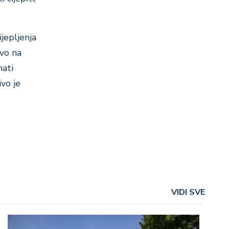
jepljenja
ivo na
mati
ivo je
VIDI SVE