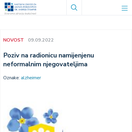
Skoči
Search
na
glavni
sadržaj
NOVOST
09.09.2022
Poziv na radionicu namijenjenu
neformalnim njegovateljima
Oznake:
alzheimer
Image