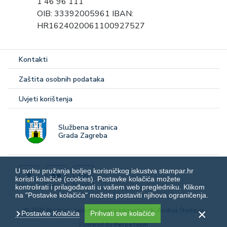
1 46 96 111
OIB: 33392005961 IBAN:
HR1624020061100927527
Kontakti
Zaštita osobnih podataka
Uvjeti korištenja
Službena stranica
Grada Zagreba
U svrhu pružanja boljeg korisničkog iskustva stampar.hr
koristi kolačiće (cookies). Postavke kolačića možete
kontrolirati i prilagođavati u vašem web pregledniku. Klikom
na "Postavke kolačića" možete postaviti njihova ograničenja.
© 2025 Nastavni zavod za javno zdravstvo dr. Andrija Štampar
Postavke Kolačića
Prihvati sve kolačiće
Powered by
Perpetuum