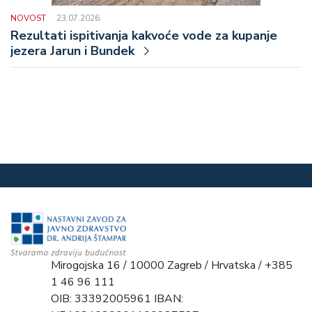
NOVOST
23.07.2026.
Rezultati ispitivanja kakvoće vode za kupanje
jezera Jarun i Bundek
Mirogojska 16 / 10000 Zagreb / Hrvatska / +385
1 46 96 111
OIB: 33392005961 IBAN: