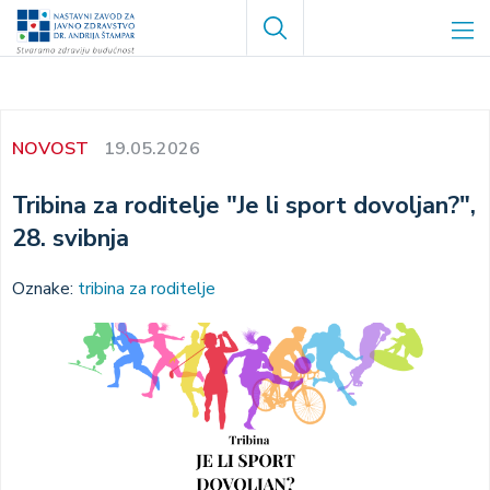
Skoči
Search
na
glavni
sadržaj
NOVOST
19.05.2026
Tribina za roditelje "Je li sport dovoljan?",
28. svibnja
Oznake:
tribina za roditelje
Image