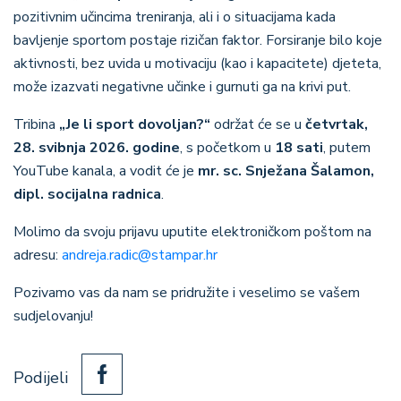
pozitivnim učincima treniranja, ali i o situacijama kada
bavljenje sportom postaje rizičan faktor. Forsiranje bilo koje
aktivnosti, bez uvida u motivaciju (kao i kapacitete) djeteta,
može izazvati negativne učinke i gurnuti ga na krivi put.
Tribina
„Je li sport dovoljan?“
održat će se u
četvrtak,
28. svibnja 2026. godine
, s početkom u
18 sati
, putem
YouTube kanala, a vodit će je
mr. sc. Snježana Šalamon,
dipl. socijalna radnica
.
Molimo da svoju prijavu uputite elektroničkom poštom na
adresu:
andreja.radic@stampar.hr
Pozivamo vas da nam se pridružite i veselimo se vašem
sudjelovanju!
Podijeli