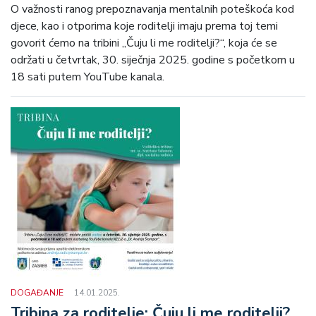
O važnosti ranog prepoznavanja mentalnih poteškoća kod
djece, kao i otporima koje roditelji imaju prema toj temi
govorit ćemo na tribini „Čuju li me roditelji?“, koja će se
održati u četvrtak, 30. siječnja 2025. godine s početkom u
18 sati putem YouTube kanala.
DOGAĐANJE
14.01.2025.
Tribina za roditelje: Čuju li me roditelji?,