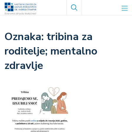
Skoči
Search
na
glavni
sadržaj
tribina za
roditelje; mentalno
zdravlje