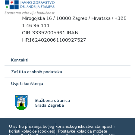
Mirogojska 16 / 10000 Zagreb / Hrvatska / +385
1 46 96 111
OIB: 33392005961 IBAN:
HR1624020061100927527
Kontakti
Zaštita osobnih podataka
Uvjeti korištenja
Službena stranica
Grada Zagreba
U svrhu pružanja boljeg korisničkog iskustva stampar.hr
koristi kolačiće (cookies). Postavke kolačića možete