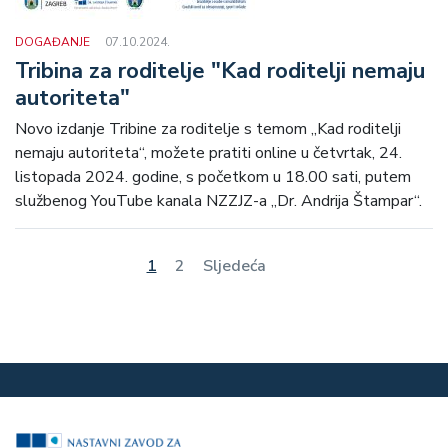
DOGAĐANJE
07.10.2024.
Tribina za roditelje "Kad roditelji nemaju
autoriteta"
Novo izdanje Tribine za roditelje s temom „Kad roditelji
nemaju autoriteta“, možete pratiti online u četvrtak, 24.
listopada 2024. godine, s početkom u 18.00 sati, putem
službenog YouTube kanala NZZJZ-a „Dr. Andrija Štampar“.
Pagination
Current
Stranica
Next
1
2
Sljedeća
Last
page
page
page