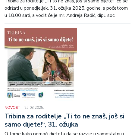
Tribina za roditelje „Ti to ne znaš, još si samo dijete!“ će se
održati u ponedjeljak, 31. ožujka 2025. godine, s početkom
u 18.00 sati, a vodit će je mr. Andreja Radić, dipl. soc.
NOVOST
25.03.2025.
Tribina za roditelje „Ti to ne znaš, još si
samo dijete!“, 31. ožujka
O tome kako pomoći djetetu da se razvije u samostalnu i