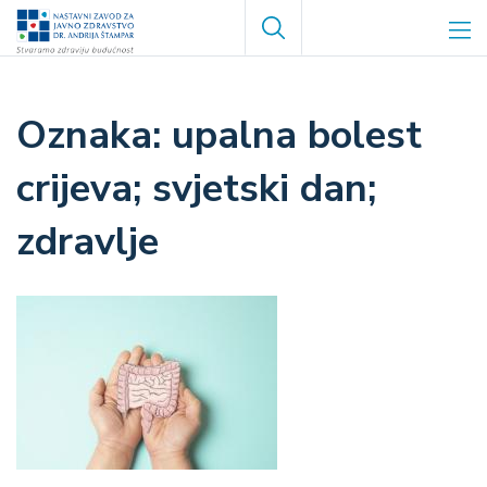
Skoči
Search
na
glavni
sadržaj
upalna bolest
crijeva; svjetski dan;
zdravlje