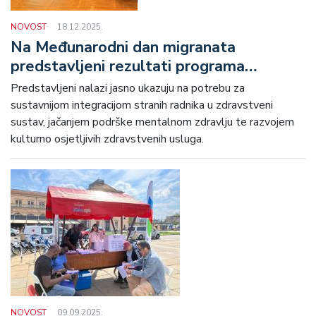
NOVOST
18.12.2025.
Na Međunarodni dan migranata
predstavljeni rezultati programa
„Zagreb – zdravi dom“
Predstavljeni nalazi jasno ukazuju na potrebu za
sustavnijom integracijom stranih radnika u zdravstveni
sustav, jačanjem podrške mentalnom zdravlju te razvojem
kulturno osjetljivih zdravstvenih usluga.
NOVOST
09.09.2025.