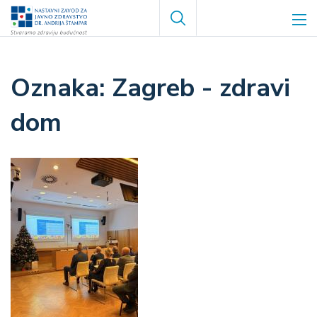
Skoči
Search
na
glavni
sadržaj
Zagreb - zdravi
dom