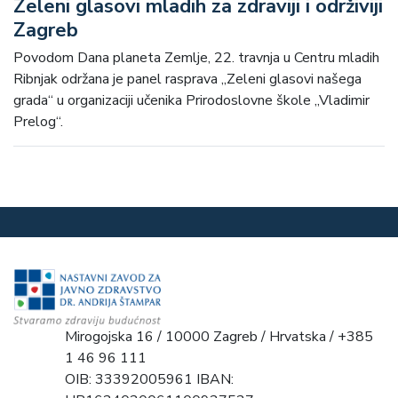
Zeleni glasovi mladih za zdraviji i održiviji
Zagreb
Povodom Dana planeta Zemlje, 22. travnja u Centru mladih
Ribnjak održana je panel rasprava „Zeleni glasovi našega
grada“ u organizaciji učenika Prirodoslovne škole „Vladimir
Prelog“.
Mirogojska 16 / 10000 Zagreb / Hrvatska / +385
1 46 96 111
OIB: 33392005961 IBAN: