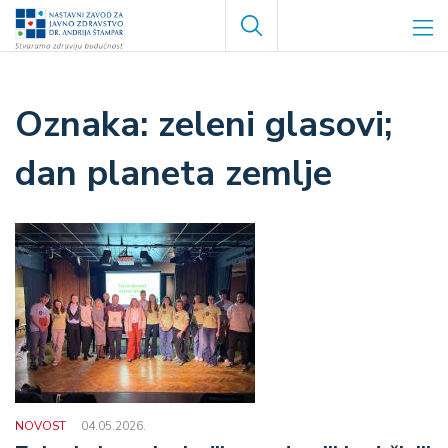
Skoči
Search
na
glavni
sadržaj
zeleni glasovi;
dan planeta zemlje
NOVOST
04.05.2026.