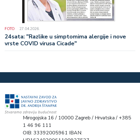
FOTO
27.04.2026.
24sata: "Razlike u simptomima alergije i nove
vrste COVID virusa Cicade"
Mirogojska 16 / 10000 Zagreb / Hrvatska / +385
1 46 96 111
OIB: 33392005961 IBAN: