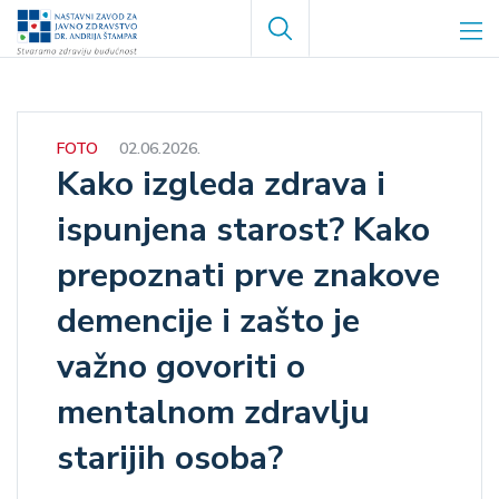
Skoči
Search
na
glavni
sadržaj
FOTO
02.06.2026.
Kako izgleda zdrava i
ispunjena starost? Kako
prepoznati prve znakove
demencije i zašto je
važno govoriti o
mentalnom zdravlju
starijih osoba?