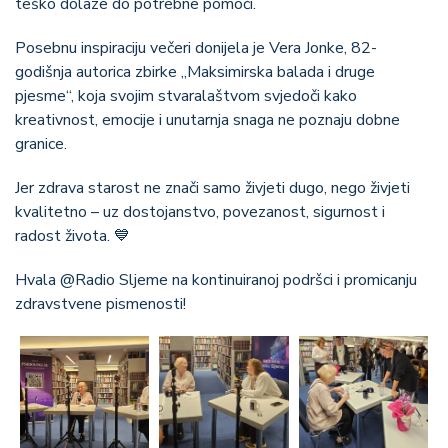
teško dolaze do potrebne pomoći.
Posebnu inspiraciju večeri donijela je Vera Jonke, 82-
godišnja autorica zbirke „Maksimirska balada i druge
pjesme“, koja svojim stvaralaštvom svjedoči kako
kreativnost, emocije i unutarnja snaga ne poznaju dobne
granice.
Jer zdrava starost ne znači samo živjeti dugo, nego živjeti
kvalitetno – uz dostojanstvo, povezanost, sigurnost i
radost života. 💙
Hvala @Radio Sljeme na kontinuiranoj podršci i promicanju
zdravstvene pismenosti!