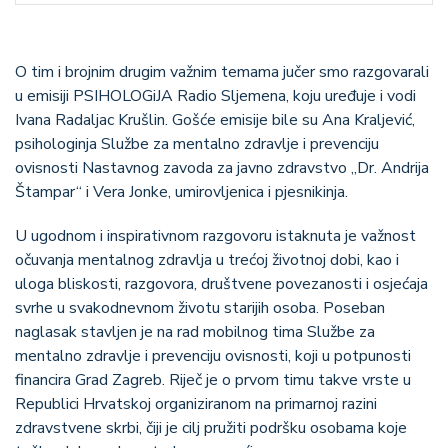
O tim i brojnim drugim važnim temama jučer smo razgovarali
u emisiji PSIHOLOGiJA Radio Sljemena, koju uređuje i vodi
Ivana Radaljac Krušlin. Gošće emisije bile su Ana Kraljević,
psihologinja Službe za mentalno zdravlje i prevenciju
ovisnosti Nastavnog zavoda za javno zdravstvo „Dr. Andrija
Štampar“ i Vera Jonke, umirovljenica i pjesnikinja.
U ugodnom i inspirativnom razgovoru istaknuta je važnost
očuvanja mentalnog zdravlja u trećoj životnoj dobi, kao i
uloga bliskosti, razgovora, društvene povezanosti i osjećaja
svrhe u svakodnevnom životu starijih osoba. Poseban
naglasak stavljen je na rad mobilnog tima Službe za
mentalno zdravlje i prevenciju ovisnosti, koji u potpunosti
financira Grad Zagreb. Riječ je o prvom timu takve vrste u
Republici Hrvatskoj organiziranom na primarnoj razini
zdravstvene skrbi, čiji je cilj pružiti podršku osobama koje