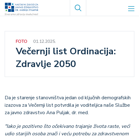
Skoči
Search
na
glavni
sadržaj
FOTO
01.12.2025.
Večernji list Ordinacija:
Zdravlje 2050
Da je starenje stanovništva jedan od ključnih demografskih
izazova za Večernji list potvrdila je voditeljica naše Službe
za javno zdravstvo Ana Puljak, dr. med.
"Iako je pozitivno što očekivano trajanje života raste, veći
udio starijih osoba znači i veću potrebu za zdravstvenom