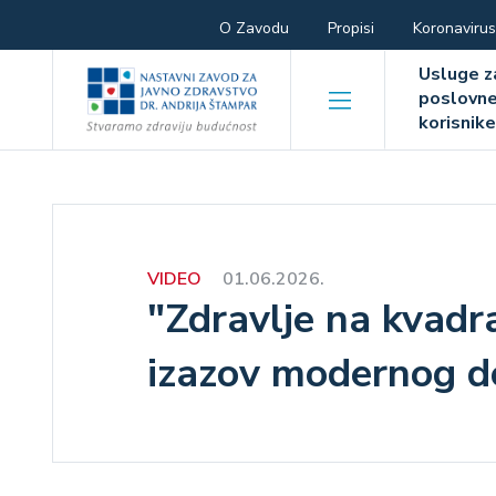
Skoči
Hamburger
O Zavodu
Propisi
Koronavirus
na
Hambur
glavni
menu
Usluge z
sadržaj
poslovn
menu
korisnik
VIDEO
01.06.2026.
"Zdravlje na kvadr
izazov modernog 