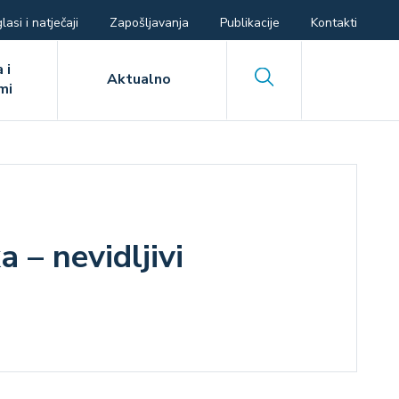
lasi i natječaji
Zapošljavanja
Publikacije
Kontakti
 i
Search
Aktualno
mi
 – nevidljivi