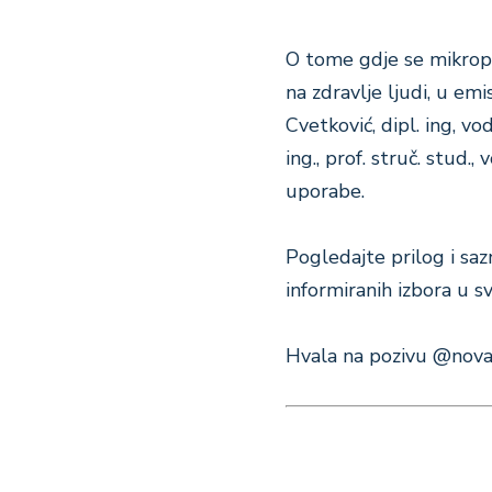
O tome gdje se mikropla
na zdravlje ljudi, u emis
Cvetković, dipl. ing, vod
ing., prof. struč. stud.
uporabe.
Pogledajte prilog i saz
informiranih izbora u 
Hvala na pozivu @novat