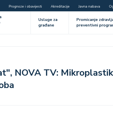
Prognoze i obavijesti
Akreditacije
Javna nabava
Og
ger
a
Usluge za
Promicanje zdravlja
e
građane
preventivni progra
e
at", NOVA TV: Mikroplastika
doba