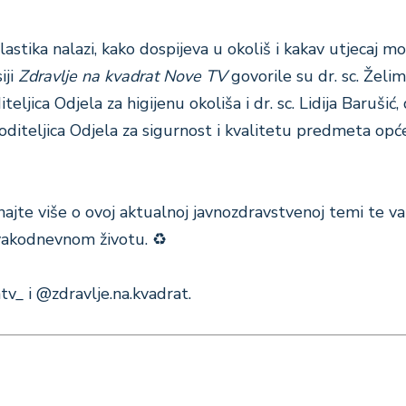
stika nalazi, kako dospijeva u okoliš i kakav utjecaj mo
iji
Zdravlje na kvadrat Nove TV
govorile su dr. sc. Želim
iteljica Odjela za higijenu okoliša i dr. sc. Lidija Barušić, 
, voditeljica Odjela za sigurnost i kvalitetu predmeta opć
najte više o ovoj aktualnoj javnozdravstvenoj temi te va
svakodnevnom životu. ♻️
v_ i @zdravlje.na.kvadrat.