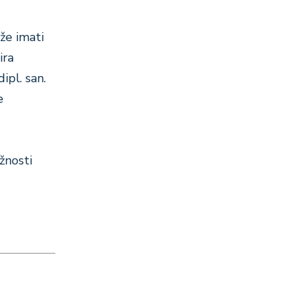
že imati
ira
dipl. san.
e
žnosti