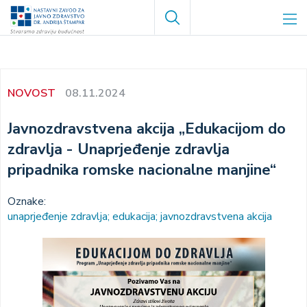
Skoči
Search
na
glavni
sadržaj
NOVOST
08.11.2024
Javnozdravstvena akcija „Edukacijom do
zdravlja - Unaprjeđenje zdravlja
pripadnika romske nacionalne manjine“
Oznake:
unaprjeđenje zdravlja; edukacija; javnozdravstvena akcija
Image