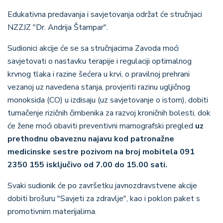
Edukativna predavanja i savjetovanja održat će stručnjaci
NZZJZ "Dr. Andrija Štampar".
Sudionici akcije će se sa stručnjacima Zavoda moći
savjetovati o nastavku terapije i regulaciji optimalnog
krvnog tlaka i razine šećera u krvi, o pravilnoj prehrani
vezanoj uz navedena stanja, provjeriti razinu ugljičnog
monoksida (CO) u izdisaju (uz savjetovanje o istom), dobiti
tumačenje rizičnih čimbenika za razvoj kroničnih bolesti, dok
će žene moći obaviti preventivni mamografski pregled
uz
prethodnu obaveznu najavu kod patronažne
medicinske sestre pozivom na broj mobitela 091
2350 155 isključivo od 7.00 do 15.00 sati.
Svaki sudionik će po završetku javnozdravstvene akcije
dobiti brošuru "Savjeti za zdravlje", kao i poklon paket s
promotivnim materijalima.