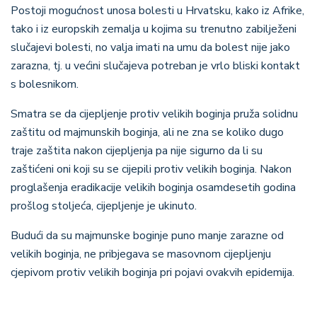
Postoji mogućnost unosa bolesti u Hrvatsku, kako iz Afrike,
tako i iz europskih zemalja u kojima su trenutno zabilježeni
slučajevi bolesti, no valja imati na umu da bolest nije jako
zarazna, tj. u većini slučajeva potreban je vrlo bliski kontakt
s bolesnikom.
Smatra se da cijepljenje protiv velikih boginja pruža solidnu
zaštitu od majmunskih boginja, ali ne zna se koliko dugo
traje zaštita nakon cijepljenja pa nije sigurno da li su
zaštićeni oni koji su se cijepili protiv velikih boginja. Nakon
proglašenja eradikacije velikih boginja osamdesetih godina
prošlog stoljeća, cijepljenje je ukinuto.
Budući da su majmunske boginje puno manje zarazne od
velikih boginja, ne pribjegava se masovnom cijepljenju
cjepivom protiv velikih boginja pri pojavi ovakvih epidemija.