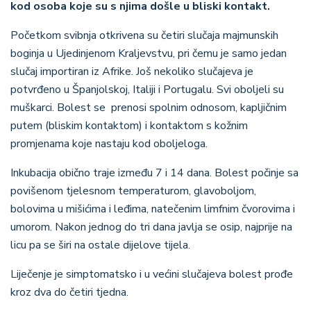
kod osoba koje su s njima došle u bliski kontakt.
Početkom svibnja otkrivena su četiri slučaja majmunskih
boginja u Ujedinjenom Kraljevstvu, pri čemu je samo jedan
slučaj importiran iz Afrike. Još nekoliko slučajeva je
potvrđeno u Španjolskoj, Italiji i Portugalu. Svi oboljeli su
muškarci. Bolest se
prenosi spolnim odnosom, kapljičnim
putem (bliskim kontaktom) i kontaktom s kožnim
promjenama koje nastaju kod oboljeloga.
Inkubacija obično traje između 7 i 14 dana. Bolest počinje sa
povišenom tjelesnom temperaturom, glavoboljom,
bolovima u mišićima i leđima, natečenim limfnim čvorovima i
umorom. Nakon jednog do tri dana javlja se osip, najprije na
licu pa se širi na ostale dijelove tijela.
Liječenje je simptomatsko i u većini slučajeva bolest prođe
kroz dva do četiri tjedna.