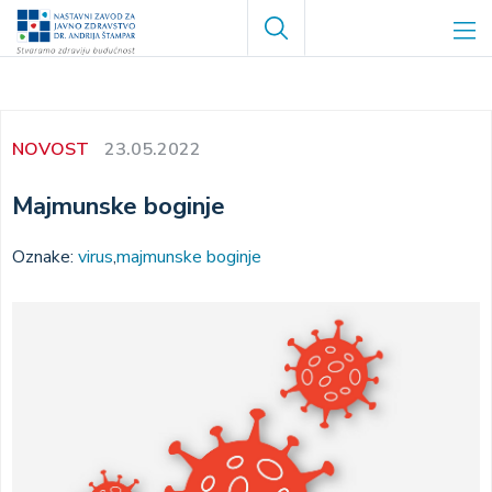
Skoči
Search
na
glavni
sadržaj
NOVOST
23.05.2022
Majmunske boginje
Oznake:
virus
majmunske boginje
Image