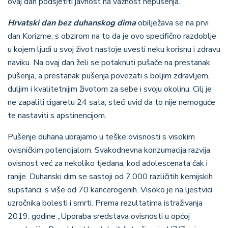
ovaj dan podsjetiti javnost na važnost nepušenja.
Hrvatski dan bez duhanskog dima
obilježava se na prvi
dan Korizme, s obzirom na to
da je ovo specifično razdoblje
u kojem ljudi u
svoj život nastoje uvesti neku korisnu i zdravu
naviku. Na ovaj dan želi se potaknuti pušače na prestanak
pušenja, a prestanak pušenja povezati s boljim zdravljem,
duljim i kvalitetnijim životom za sebe i svoju okolinu.
Cilj je
ne zapaliti
cigaretu 24 sata, steći uvid da to nije nemoguće
te nastaviti s apstinencijom.
Pušenje duhana ubrajamo u teške ovisnosti s visokim
ovisničkim potencijalom. S
vakodnevna konzumacija
razvija
o
visnost već za nekoliko tjedana, k
od adolescenata čak i
ranije. Duhanski dim se sastoji od 7.000 različitih kemijskih
supstanci, s više od 70 kancerogenih. Visoko je na ljestvici
uzročnika bolesti i smrti.
Prema rezultatima istraživanja
2019. godine „Uporaba sredstava ovisnosti u općoj