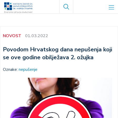
Skoči
Search
na
glavni
sadržaj
NOVOST
01.03.2022
Povodom Hrvatskog dana nepušenja koji
se ove godine obilježava 2. ožujka
Oznake:
nepušenje
Image