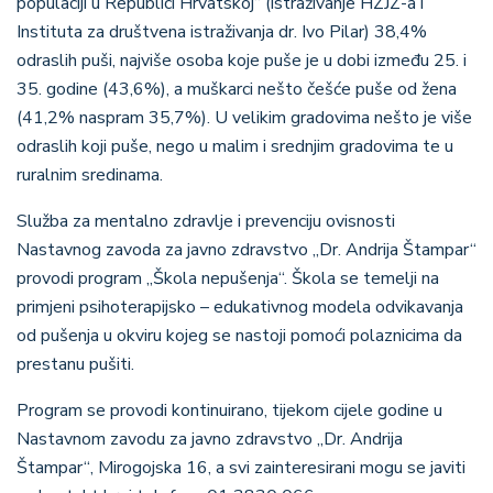
populaciji u Republici Hrvatskoj“ (istraživanje HZJZ-a i
Instituta za društvena istraživanja dr. Ivo Pilar) 38,4%
odraslih puši, najviše osoba koje puše je u dobi između 25. i
35. godine (43,6%), a muškarci nešto češće puše od žena
(41,2% naspram 35,7%). U velikim gradovima nešto je više
odraslih koji puše, nego u malim i srednjim gradovima te u
ruralnim sredinama.
Služba za mentalno zdravlje i prevenciju ovisnosti
Nastavnog zavoda za javno zdravstvo „Dr. Andrija Štampar“
provodi program „Škola nepušenja“. Škola
se
temelji na
primjeni psihoterapijsko – edukativnog modela odvikavanja
od
pušenja
u
okviru kojeg se nastoji
pomo
ć
i
polaznicima
da
prestanu pušiti.
Program se provodi kontinuirano, tijekom cijele godine u
Nastavnom z
avodu za javno zdravstvo „Dr. Andrija
Štampar“
, Mirogojska 16, a svi zainteresirani mogu se javiti