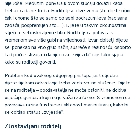
nije loše. Međutim, pohvala u ovom slučaju dolazi i kada
treba i kada ne treba. Roditelj se divi svemu što dijete učini,
čak i onome što se samo po sebi podrazumijeva (napisana
zadaća, pospremljen stol….). Dijete u takvim okolnostima
stječe o sebi iskrivljenu sliku. Roditeljska pohvala s
vremenom sve više gubi na vrijednosti. Izvan obitelji dijete
se, ponekad na vrlo grub način, susreće s realnošću, osobito
kad počne shvaćati da njegova „zvijezda“ nije tako sjajna
kako su roditelji govorili.
Problem kod ovakvog odgojnog pristupa jest sljedeći:
dijete tijekom odrastanja treba vodstvo, ne služenje. Dijete
se na roditelja – obožavatelja ne može osloniti, ne dobiva
osjećaj sigurnosti koji mu je važan za razvoj. S vremenom se
povećava razina frustracije i sklonost manipuliranju, kako bi
se održao status „zvijezde“.
Zlostavljani roditelj