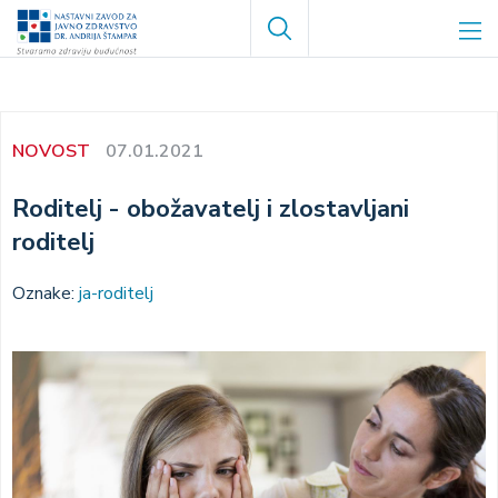
Skoči
Search
na
glavni
sadržaj
NOVOST
07.01.2021
Roditelj - obožavatelj i zlostavljani
roditelj
Oznake:
ja-roditelj
Image