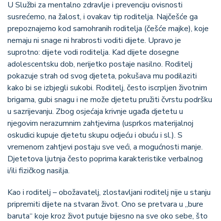
U Službi za mentalno zdravlje i prevenciju ovisnosti
susrećemo, na žalost, i ovakav tip roditelja. Najčešće ga
prepoznajemo kod samohranih roditelja (češće majke), koje
nemaju ni snage ni hrabrosti voditi dijete. Upravo je
suprotno: dijete vodi roditelja. Kad dijete dosegne
adolescentsku dob, nerijetko postaje nasilno. Roditelj
pokazuje strah od svog djeteta, pokušava mu podilaziti
kako bi se izbjegli sukobi. Roditelj, često iscrpljen životnim
brigama, gubi snagu i ne može djetetu pružiti čvrstu podršku
u sazrijevanju. Zbog osjećaja krivnje ugađa djetetu u
njegovim nerazumnim zahtjevima (usprkos materijalnoj
oskudici kupuje djetetu skupu odjeću i obuću i sl.). S
vremenom zahtjevi postaju sve veći, a mogućnosti manje.
Djetetova ljutnja često poprima karakteristike verbalnog
i/ili fizičkog nasilja.
Kao i roditelj – obožavatelj, zlostavljani roditelj nije u stanju
pripremiti dijete na stvaran život. Ono se pretvara u „bure
baruta“ koje kroz život putuje bijesno na sve oko sebe, što