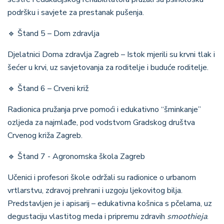
podršku i savjete za prestanak pušenja.
🔹
Štand 5 – Dom zdravlja
Djelatnici Doma zdravlja Zagreb – Istok mjerili su krvni tlak i
šećer u krvi, uz savjetovanja za roditelje i buduće roditelje.
🔹
Štand 6 – Crveni križ
Radionica pružanja prve pomoći i edukativno “šminkanje”
ozljeda za najmlađe, pod vodstvom Gradskog društva
Crvenog križa Zagreb.
🔹
Štand 7 - Agronomska škola Zagreb
Učenici i profesori škole održali su radionice o urbanom
vrtlarstvu, zdravoj prehrani i uzgoju ljekovitog bilja.
Predstavljen je i apisarij – edukativna košnica s pčelama, uz
degustaciju vlastitog meda i pripremu zdravih
smoothieja
.