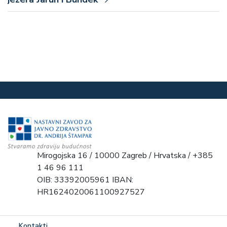
Mirogojska 16 / 10000 Zagreb / Hrvatska / +385
1 46 96 111
OIB: 33392005961 IBAN:
HR1624020061100927527
Kontakti