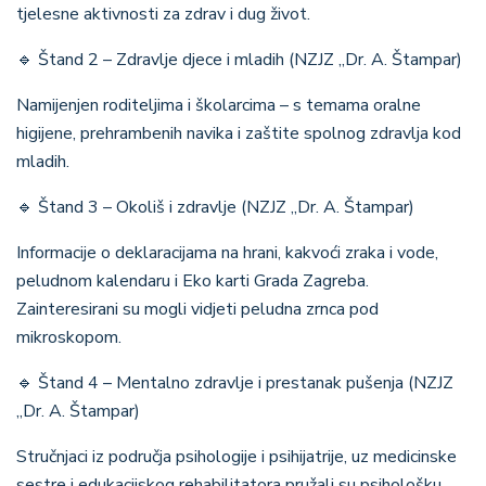
tjelesne aktivnosti za zdrav i dug život.
🔹
Štand 2 – Zdravlje djece i mladih (NZJZ „Dr. A. Štampar)
Namijenjen roditeljima i školarcima – s temama oralne
higijene, prehrambenih navika i zaštite spolnog zdravlja kod
mladih.
🔹
Štand 3 – Okoliš i zdravlje (NZJZ „Dr. A. Štampar)
Informacije o deklaracijama na hrani, kakvoći zraka i vode,
peludnom kalendaru i Eko karti Grada Zagreba.
Zainteresirani su mogli vidjeti peludna zrnca pod
mikroskopom.
🔹
Štand 4 – Mentalno zdravlje i prestanak pušenja (NZJZ
„Dr. A. Štampar)
Stručnjaci iz područja psihologije i psihijatrije, uz medicinske
sestre i edukacijskog rehabilitatora pružali su psihološku