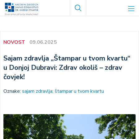
Skoči
Search
na
glavni
sadržaj
NOVOST
09.06.2025
Sajam zdravlja „Štampar u tvom kvartu“
u Donjoj Dubravi: Zdrav okoliš – zdrav
čovjek!
Oznake:
sajam zdravlja; štampar u tvom kvartu
Image