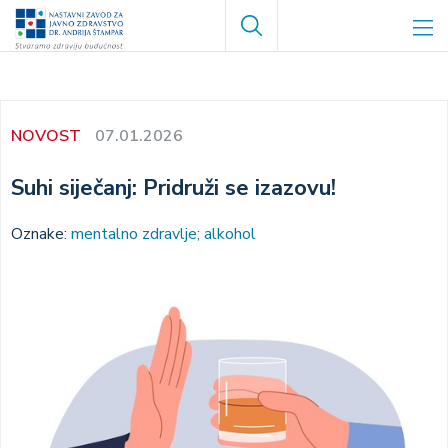
Skoči
Search
na
glavni
sadržaj
NOVOST
07.01.2026
Suhi siječanj: Pridruži se izazovu!
Oznake:
mentalno zdravlje; alkohol
Image