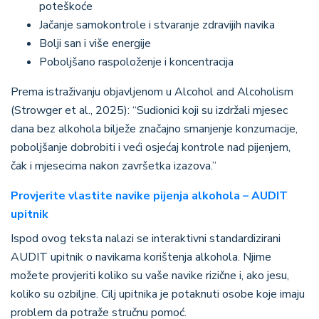
poteškoće
Jačanje samokontrole i stvaranje zdravijih navika
Bolji san i više energije
Poboljšano raspoloženje i koncentracija
Prema istraživanju objavljenom u Alcohol and Alcoholism
(Strowger et al., 2025): “Sudionici koji su izdržali mjesec
dana bez alkohola bilježe značajno smanjenje konzumacije,
poboljšanje dobrobiti i veći osjećaj kontrole nad pijenjem,
čak i mjesecima nakon završetka izazova.”
Provjerite vlastite navike pijenja alkohola – AUDIT
upitnik
Ispod ovog teksta nalazi se interaktivni standardizirani
AUDIT upitnik o navikama korištenja alkohola. Njime
možete provjeriti koliko su vaše navike rizične i, ako jesu,
koliko su ozbiljne. Cilj upitnika je potaknuti osobe koje imaju
problem da potraže stručnu pomoć.