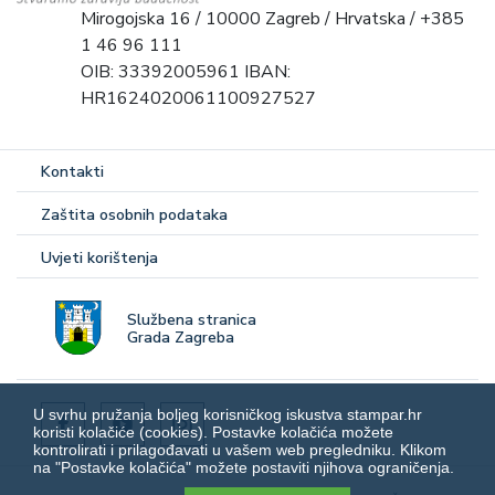
Mirogojska 16 / 10000 Zagreb / Hrvatska / +385
1 46 96 111
OIB: 33392005961 IBAN:
HR1624020061100927527
Kontakti
Zaštita osobnih podataka
Uvjeti korištenja
Službena stranica
Grada Zagreba
U svrhu pružanja boljeg korisničkog iskustva stampar.hr
koristi kolačiće (cookies). Postavke kolačića možete
kontrolirati i prilagođavati u vašem web pregledniku. Klikom
na "Postavke kolačića" možete postaviti njihova ograničenja.