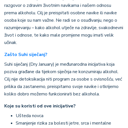
razgovor o zdravim životnim navikama i našem odnosu
prema alkoholu. Cilj je preispitati osobne navike ili navike
osoba koje su nam važne. Ne radi se o osuđivanju, nego o
razumijevanju – kako alkohol utječe na zdravlje, svakodnevni
život i odnose, te kako male promjene mogu imati velik
učinak.
Zašto Suhi siječanj?
Suhi siječanj (Dry January) je međunarodna inicijativa koja
poziva građane da tijekom siječnja ne konzumiraju alkohol.
Cilj nije detoksikacija niti program za osobe s ovisnošću, već
prilika da zastanemo, preispitamo svoje navike i otkrijemo
koliko dobro možemo funkcionirati bez alkohola.
Koje su koristi od ove inicijative?
Ušteda novca
Smanjenje rizika za bolesti jetre, srca i mentalne