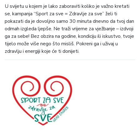
lokacija besplatnog vježbanja
U svijetu u kojem je lako zaboraviti koliko je važno kretati
se, kampanja “Sport za sve = Zdravlje za sve” želi ti
pokazati da je dovoljno samo 30 minuta dnevno da tvoj dan
odmah izgleda ljepše. Ne traži vrijeme za vježbanje – izdvoji
ga za sebe! Bez obzira na godine, kondiciju ili iskustvo, tvoje
tijelo može više nego što misliš. Pokreni ga i uživaj u
zdravlju i energiji koje će ti donijeti.