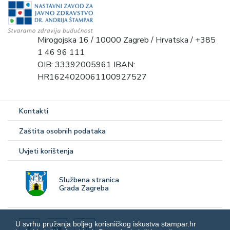
Mirogojska 16 / 10000 Zagreb / Hrvatska / +385
1 46 96 111
OIB: 33392005961 IBAN:
HR1624020061100927527
Kontakti
Zaštita osobnih podataka
Uvjeti korištenja
Službena stranica
Grada Zagreba
U svrhu pružanja boljeg korisničkog iskustva stampar.hr