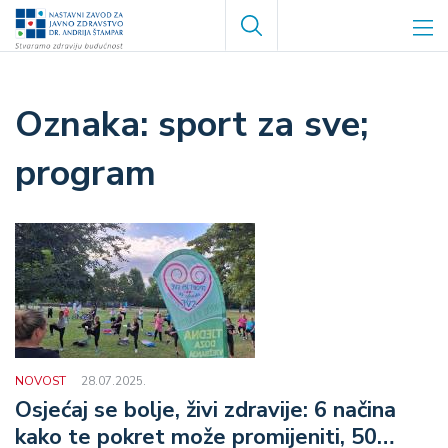
Skoči
Search
na
glavni
sadržaj
sport za sve;
program
NOVOST
28.07.2025.
Osjećaj se bolje, živi zdravije: 6 načina
kako te pokret može promijeniti, 50