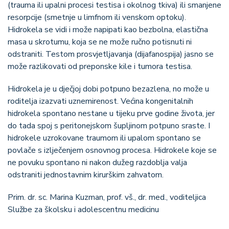
(trauma ili upalni procesi testisa i okolnog tkiva) ili smanjene
resorpcije (smetnje u limfnom ili venskom optoku).
Hidrokela se vidi i može napipati kao bezbolna, elastična
masa u skrotumu, koja se ne može ručno potisnuti ni
odstraniti. Testom prosvjetljavanja (dijafanospija) jasno se
može razlikovati od preponske kile i tumora testisa.
Hidrokela je u dječjoj dobi potpuno bezazlena, no može u
roditelja izazvati uznemirenost. Većina kongenitalnih
hidrokela spontano nestane u tijeku prve godine života, jer
do tada spoj s peritonejskom šupljinom potpuno sraste. I
hidrokele uzrokovane traumom ili upalom spontano se
povlače s izlječenjem osnovnog procesa. Hidrokele koje se
ne povuku spontano ni nakon dužeg razdoblja valja
odstraniti jednostavnim kirurškim zahvatom.
Prim. dr. sc. Marina Kuzman, prof. vš., dr. med., voditeljica
Službe za školsku i adolescentnu medicinu