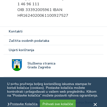
1 46 96 111
OIB: 33392005961 IBAN:
HR1624020061100927527
Kontakti
Zaštita osobnih podataka
Uvjeti korištenja
Službena stranica
Grada Zagreba
U svrhu pružanja boljeg korisničkog iskustva stampar.hr
koristi kolačiće (cookies). Postavke kolačića možete
kontrolirati i prilagođavati u vašem web pregledniku. Klikom
na "Postavke kolačića" možete postaviti njihova ograničenja.
© 2025 Nastavni zavod za javno zdravstvo dr. Andrija Štampar
Postavke Kolačića
Prihvati sve kolačiće