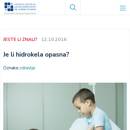
Skoči
Search
na
glavni
sadržaj
JESTE LI ZNALI?
12.10.2016
Je li hidrokela opasna?
Oznake:
zdravlje
Image