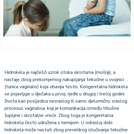
Hidrokela je najčešći uzrok otoka skrotuma (mošnji), a
nastaje zbog prekomjernog nakupljanja tekućine u ovojnici
(tunica vaginalis) koja obavija testis. Kongenitalna hidrokela
se pojavljuje u dječaka u prvoj, rjeđe u drugoj i trećoj godini
života kao posljedica nesraslog ili samo djelomično sraslog
procesus vaginalisa, koji je komunikacija između trbušne
šupljine i skrotalne vreće. Zbog toga je kongenitalna
hidrokela često udružena s hernijom. U odrasloj dobi
hidrokela može nastati zbog prevelikog izlučivanja tekućine