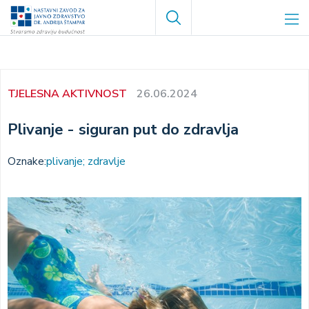
Skoči
Search
na
glavni
sadržaj
TJELESNA AKTIVNOST
26.06.2024
Plivanje - siguran put do zdravlja
Oznake:
plivanje; zdravlje
Image