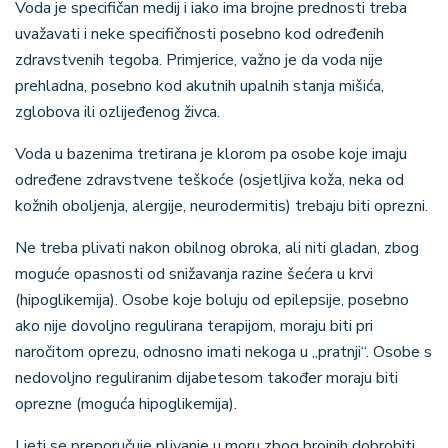
Voda je specifičan medij i iako ima brojne prednosti treba
uvažavati i neke specifičnosti posebno kod određenih
zdravstvenih tegoba. Primjerice, važno je da voda nije
prehladna, posebno kod akutnih upalnih stanja mišića,
zglobova ili ozlijeđenog živca.
Voda u bazenima tretirana je klorom pa osobe koje imaju
određene zdravstvene teškoće (osjetljiva koža, neka od
kožnih oboljenja, alergije, neurodermitis) trebaju biti oprezni.
Ne treba plivati nakon obilnog obroka, ali niti gladan, zbog
moguće opasnosti od snižavanja razine šećera u krvi
(hipoglikemija). Osobe koje boluju od epilepsije, posebno
ako nije dovoljno regulirana terapijom, moraju biti pri
naročitom oprezu, odnosno imati nekoga u „pratnji“. Osobe s
nedovoljno reguliranim dijabetesom također moraju biti
oprezne (moguća hipoglikemija).
Ljeti se preporučuje plivanje u moru zbog brojnih dobrobiti