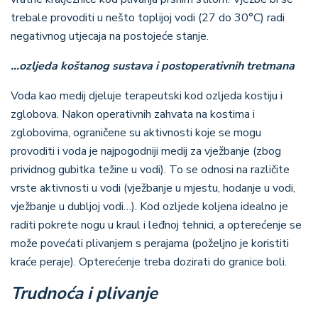
trebale provoditi u nešto toplijoj vodi (27 do 30°C) radi
negativnog utjecaja na postojeće stanje.
…ozljeda koštanog sustava i postoperativnih tretmana
Voda kao medij djeluje terapeutski kod ozljeda kostiju i
zglobova. Nakon operativnih zahvata na kostima i
zglobovima, ograničene su aktivnosti koje se mogu
provoditi i voda je najpogodniji medij za vježbanje (zbog
prividnog gubitka težine u vodi). To se odnosi na različite
vrste aktivnosti u vodi (vježbanje u mjestu, hodanje u vodi,
vježbanje u dubljoj vodi…). Kod ozljede koljena idealno je
raditi pokrete nogu u kraul i leđnoj tehnici, a opterećenje se
može povećati plivanjem s perajama (poželjno je koristiti
kraće peraje). Opterećenje treba dozirati do granice boli.
Trudnoća i plivanje