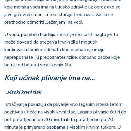
koje morska voda ima na ljudsko zdravlje uz oprez ako se
jave grčevi ili umor - u tom slučaju treba izaći van ili se
prethodno odmoriti „ležanjem“ na vodi.
U vodu, posebno hladniju, ne smije se ulaziti naglo jer to
može dovesti do stezanja krvnih žila i mogućih
kardiovaskularnih incidenata kod osoba koje imaju
neprepoznate (ili prepoznate) rizike, odnosno osoba koje
boluju od bolesti srca i krvnih žila.
Koji učinak plivanje ima na…
...visoki krvni tlak
Istraživanja pokazuju da plivanje vrlo laganim intenzitetom
pozitivno utječe na visoki krvni tlak. Lagano plivanje četiri do
pet puta tjedno po 30 minuta ili tri puta tjedno po 20
minuta je primjereno osobama s visokim krvnim tlakom. U