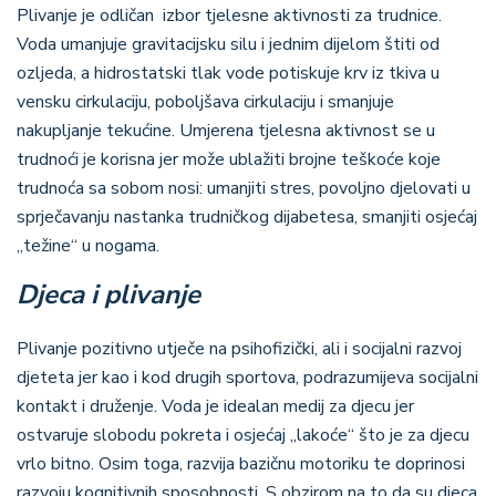
Plivanje je odličan izbor tjelesne aktivnosti za trudnice.
Voda umanjuje gravitacijsku silu i jednim dijelom štiti od
ozljeda, a hidrostatski tlak vode potiskuje krv iz tkiva u
vensku cirkulaciju, poboljšava cirkulaciju i smanjuje
nakupljanje tekućine. Umjerena tjelesna aktivnost se u
trudnoći je korisna jer može ublažiti brojne teškoće koje
trudnoća sa sobom nosi: umanjiti stres, povoljno djelovati u
sprječavanju nastanka trudničkog dijabetesa, smanjiti osjećaj
„težine“ u nogama.
Djeca i plivanje
Plivanje pozitivno utječe na psihofizički, ali i socijalni razvoj
djeteta jer kao i kod drugih sportova, podrazumijeva socijalni
kontakt i druženje. Voda je idealan medij za djecu jer
ostvaruje slobodu pokreta i osjećaj „lakoće“ što je za djecu
vrlo bitno. Osim toga, razvija bazičnu motoriku te doprinosi
razvoju kognitivnih sposobnosti.
S obzirom na to da su djeca