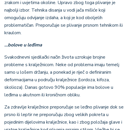
zrakom i uvjetima okoline. Upravo zbog toga plivanje je
najbolji izbor. Tehnika disanja u vodi jača mišiće koji
omogućuju odvijanje izdaha, a koji je kod oboljelih
problematičan. Preporučuje se plivanje prsnom tehnikom ili
kraulom.
...bolove u leđima
Svakodnevni sjedilački način života uzrokuje brojne
probleme s kralježnicom. Neke od problema imaju temelj
samo u lošem držanju, a ponekad je riječ o definiranim
deformacijama u području kralježnice (lordoza, kifoza,
skolioza). Danas gotovo 90% populacije ima bolove u
leđima u akutnom ili kroničnom obliku.
Za zdravlje kralježnice preporučuje se leđno plivanje dok se
prsno ili leptir ne preporučuju zbog velikih pokreta u
pojedinim dijelovima kralježnice, kao i zbog položaja glave i
vratne kralježnice kod plivanja prsnim stilom. Vježbe bi se