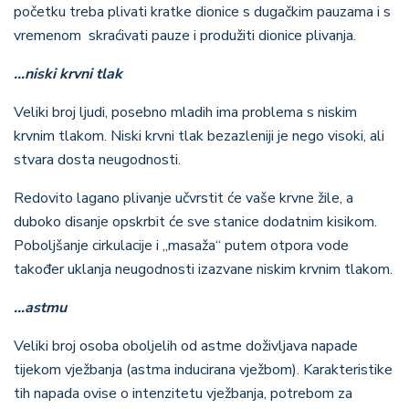
početku treba plivati kratke dionice s dugačkim pauzama i s
vremenom skraćivati pauze i produžiti dionice plivanja.
…niski krvni tlak
Veliki broj ljudi, posebno mladih ima problema s niskim
krvnim tlakom. Niski krvni tlak bezazleniji je nego visoki, ali
stvara dosta neugodnosti.
Redovito lagano plivanje učvrstit će vaše krvne žile, a
duboko disanje opskrbit će sve stanice dodatnim kisikom.
Poboljšanje cirkulacije i „masaža“ putem otpora vode
također uklanja neugodnosti izazvane niskim krvnim tlakom.
…astmu
Veliki broj osoba oboljelih od astme doživljava napade
tijekom vježbanja (astma inducirana vježbom). Karakteristike
tih napada ovise o intenzitetu vježbanja, potrebom za