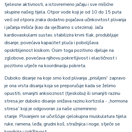
tjelesne aktivnosti, a istovremeno jačaju i sve mišićne
skupine našeg tijela. Otpor vode koji je od 10 do 15 puta
veći od otpora zraka dodatno pojačava učinkovitost plivanja
i jačanja mišića (kao da vježbamo s utezima). J
ača
kardiovaskularni sustav, stabilizira krvni tlak, produbljuje
disanje, povećava kapacitet pluća i poboljšava
opskrbljenost kisikom. Osim toga pozitivno djeluje na
zglobove, povećava njihovu pokretljivost i elastičnost i
pozitivno utječe na koordinaciju pokreta.
Duboko disanje na koje smo kod plivanja „prisiljeni“ zapravo
je ona vrsta disanja koja se preporučuje kada se želimo
opustiti, smanjiti anksioznost (tjeskobu) ili smanjiti razinu
stresa jer duboko disanje snižava razinu kortizola - „hormona
stresa“ koji je odgovoran za naše uznemireno
stanje.
Plivanjem se učvršćuje cjelokupna muskulatura tijela:
ruke, ramena, leđa, grudni koš, stražnjica i noge, stječe se
kondicija i izdržljivost.