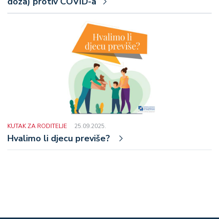
doza) protiv COVID-a
KUTAK ZA RODITELJE
25.09.2025.
Hvalimo li djecu previše?