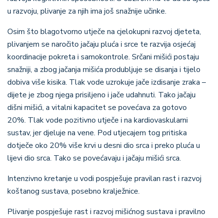
u razvoju, plivanje za njih ima još snažnije učinke.
Osim što blagotvorno utječe na cjelokupni razvoj djeteta,
plivanjem se naročito jačaju pluća i srce te razvija osjećaj
koordinacije pokreta i samokontrole. Srčani mišići postaju
snažniji, a zbog jačanja mišića produbljuje se disanja i tijelo
dobiva više kisika. Tlak vode uzrokuje jače izdisanje zraka –
dijete je zbog njega prisiljeno i jače udahnuti. Tako jačaju
dišni mišići, a vitalni kapacitet se povećava za gotovo
20%.
Tlak vode pozitivno utječe i na kardiovaskularni
sustav, jer djeluje na vene. Pod utjecajem tog pritiska
dotječe oko 20% više krvi u desni dio srca i preko pluća u
lijevi dio srca. Tako se povećavaju i jačaju mišići srca.
Intenzivno kretanje u vodi pospješuje pravilan rast i razvoj
koštanog sustava, posebno kralježnice.
Plivanje pospješuje rast i razvoj mišićnog sustava i pravilno