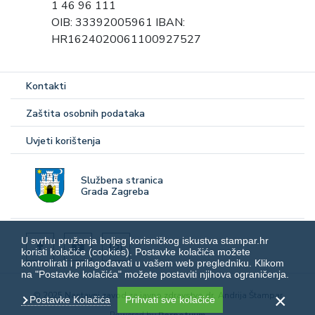
1 46 96 111
OIB: 33392005961 IBAN:
HR1624020061100927527
Kontakti
Zaštita osobnih podataka
Uvjeti korištenja
Službena stranica
Grada Zagreba
U svrhu pružanja boljeg korisničkog iskustva stampar.hr
koristi kolačiće (cookies). Postavke kolačića možete
kontrolirati i prilagođavati u vašem web pregledniku. Klikom
na "Postavke kolačića" možete postaviti njihova ograničenja.
© 2025 Nastavni zavod za javno zdravstvo dr. Andrija Štampar
Postavke Kolačića
Prihvati sve kolačiće
Powered by
Perpetuum