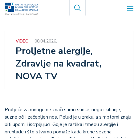
Skoči
Search
na
glavni
sadržaj
VIDEO
08.04.2026.
Proljetne alergije,
Zdravlje na kvadrat,
NOVA TV
Proljeće za mnoge ne znači samo sunce, nego i kihanje,
suzne oči i začepljen nos. Pelud je u zraku, a simptomi znaju
biti uporni i iscrpljujući. Gdje je razlika između alergije i
prehlade i što stvarno pomaže kada krene sezona