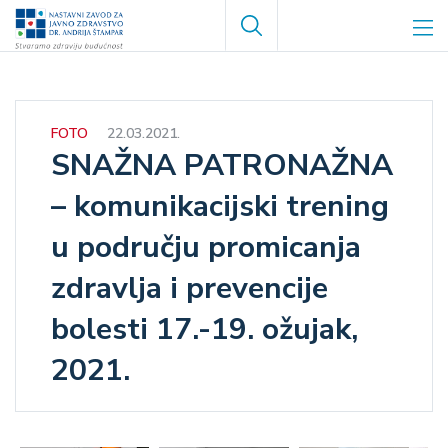
Skoči
Search
na
glavni
sadržaj
FOTO
22.03.2021.
SNAŽNA PATRONAŽNA
– komunikacijski trening
u području promicanja
zdravlja i prevencije
bolesti 17.-19. ožujak,
2021.