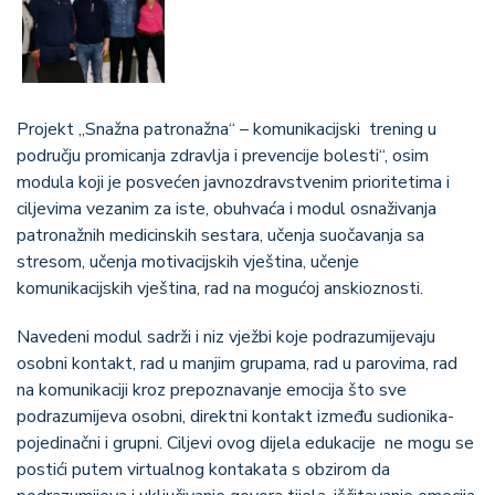
Projekt „Snažna patronažna“ – komunikacijski trening u
području promicanja zdravlja i prevencije bolesti“, osim
modula koji je posvećen javnozdravstvenim prioritetima i
ciljevima vezanim za iste, obuhvaća i modul osnaživanja
patronažnih medicinskih sestara, učenja suočavanja sa
stresom, učenja motivacijskih vještina, učenje
komunikacijskih vještina, rad na mogućoj anskioznosti.
Navedeni modul sadrži i niz vježbi koje podrazumijevaju
osobni kontakt, rad u manjim grupama, rad u parovima, rad
na komunikaciji kroz prepoznavanje emocija što sve
podrazumijeva osobni, direktni kontakt između sudionika-
pojedinačni i grupni. Ciljevi ovog dijela edukacije ne mogu se
postići putem virtualnog kontakata s obzirom da