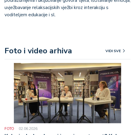
podrazumijeva i uključivanje govora tijela, iščitavanje emocija,
uvježbavanje relaksacijskih vježbi kroz interakciju s
voditeljem edukacije i sl.
Foto i video arhiva
VIDI SVE
FOTO
02.06.2026.