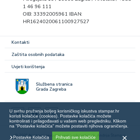
1 46 96 111
OIB: 33392005961 IBAN:
HR1624020061100927527
Kontakti
Zaštita osobnih podataka
Uvjeti korištenja
Službena stranica
Grada Zagreba
U svrhu pružanja boljeg korisničkog iskustva stampar.hr
koristi kolačiće (cookies). Postavke kolačića možete
kontrolirati i prilagođavati u vašem web pregledniku. Klikom
na "Postavke kolačića" možete postaviti njihova ograničenja.
© 2025 Nastavni zavod za javno zdravstvo dr. Andrija Štampar
Postavke Kolačića
Prihvati sve kolačiće