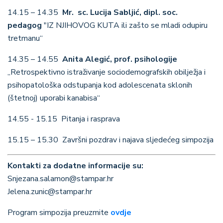
14.15 – 14.35
Mr. sc. Lucija Sabljić, dipl. soc.
pedagog
"IZ NJIHOVOG KUTA ili zašto se mladi odupiru
tretmanu“
14.35 – 14.55
Anita Alegić, prof. psihologije
„Retrospektivno istraživanje sociodemografskih obilježja i
psihopatološka odstupanja kod adolescenata sklonih
(štetnoj) uporabi kanabisa“
14.55 - 15.15 Pitanja i rasprava
15.15 – 15.30 Završni pozdrav i najava sljedećeg simpozija
Kontakti za dodatne informacije su:
Snjezana.salamon@stampar.hr
Jelena.zunic@stampar.hr
Program simpozija preuzmite
ovdje