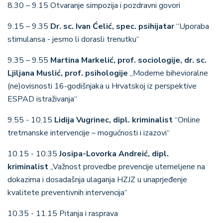
8.30 – 9.15 Otvaranje simpozija i pozdravni govori
9.15 – 9.35
Dr. sc. Ivan Ćelić, spec. psihijatar
“Uporaba
stimulansa - jesmo li dorasli trenutku“
9.35 – 9.55
Martina Markelić, prof. sociologije, dr. sc.
Ljiljana Muslić, prof. psihologije
„Moderne bihevioralne
(ne)ovisnosti 16-godišnjaka u Hrvatskoj iz perspektive
ESPAD istraživanja“
9.55 - 10.15
Lidija Vugrinec, dipl. kriminalist
“Online
tretmanske intervencije – mogućnosti i izazovi“
10.15 - 10.35
Josipa-Lovorka Andreić, dipl.
kriminalist
„Važnost provedbe prevencije utemeljene na
dokazima i dosadašnja ulaganja HZJZ u unaprjeđenje
kvalitete preventivnih intervencija“
10.35 - 11.15 Pitanja i rasprava