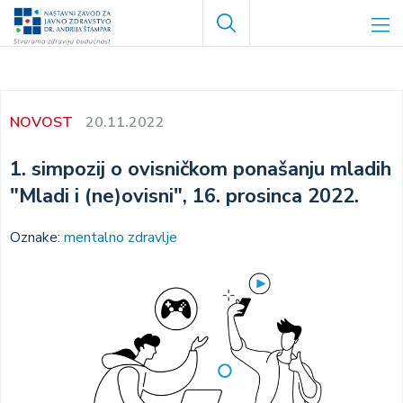
Skoči
Search
na
glavni
sadržaj
NOVOST
20.11.2022
1. simpozij o ovisničkom ponašanju mladih
"Mladi i (ne)ovisni", 16. prosinca 2022.
Oznake:
mentalno zdravlje
Image