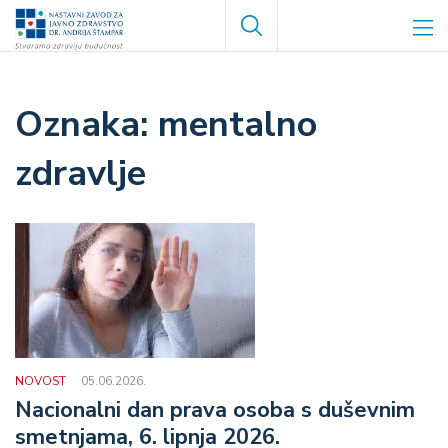
Skoči
Search
na
glavni
sadržaj
mentalno
zdravlje
NOVOST
05.06.2026.
Nacionalni dan prava osoba s duševnim
smetnjama, 6. lipnja 2026.