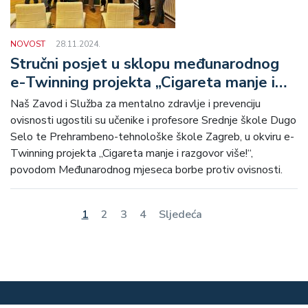
NOVOST
28.11.2024.
Stručni posjet u sklopu međunarodnog
e-Twinning projekta „Cigareta manje i
razgovor više!“
Naš Zavod i Služba za mentalno zdravlje i prevenciju
ovisnosti ugostili su učenike i profesore Srednje škole Dugo
Selo te Prehrambeno-tehnološke škole Zagreb, u okviru e-
Twinning projekta „Cigareta manje i razgovor više!“,
povodom Međunarodnog mjeseca borbe protiv ovisnosti.
Pagination
Current
Stranica
Stranica
Stranica
Next
1
2
3
4
Sljedeća
Last
page
page
page