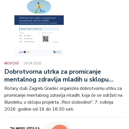
NOVOST
24.04.2026.
Dobrotvorna utrka za promicanje
mentalnog zdravlja mladih u sklopu
projekta „Reci slobodno!“
Rotary club Zagreb Gradec organizira dobrotvornu utrku za
promicanje mentalnog zdravlja mladih, koja će se održati na
Bundeku, u sklopu projekta „Reci slobodno!“, 7. svibnja
2026. godine od 16 do 18.30 sati.