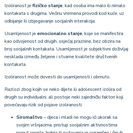
Izoliranost je
fizičko stanje
, kad osoba ima malo ili nimalo
kontakata s drugima. Većinu vremena provodi kod kuće, uz
odbijanje ili izbjegavanje socijalnih interakcija.
Usamljenost je
emocionalno stanje
, koje se manifestira
kao odvojenost od drugih, osjećaj praznine, bez obzira na
broj socijalnih kontakata. Usamljenost je subjektivni doživljaj
nesklada između željene i stvarne kvalitete društvenih
kontakata.
Izoliranost može dovesti do usamljenosti i obrnuto.
Razlozi zbog kojih se neko dijete ili adolescent izolira od
drugih su individualni, ali postoje neki zajednički faktori koji
povećavaju rizik od pojave izoliranosti:
Siromaštvo
– djeca i mladi ne mogu ići ukorak sa
svojim vršnjacima, pristup socijalnim aktivnostima
poput sporta, hobija ili putovanja je ograničen i čini ih