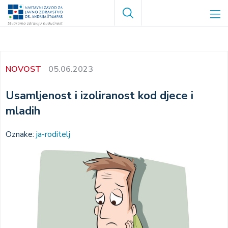
Skoči
Search
na
glavni
sadržaj
NOVOST
05.06.2023
Usamljenost i izoliranost kod djece i
mladih
Oznake:
ja-roditelj
Image