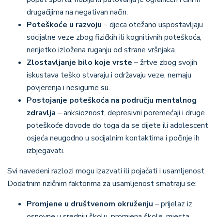
drugačijima na negativan način.
Poteškoće u razvoju
– djeca otežano uspostavljaju
socijalne veze zbog fizičkih ili kognitivnih poteškoća,
nerijetko izložena ruganju od strane vršnjaka.
Zlostavljanje bilo koje vrste
– žrtve zbog svojih
iskustava teško stvaraju i održavaju veze, nemaju
povjerenja i nesigurne su.
Postojanje poteškoća na području mentalnog
zdravlja
– anksioznost, depresivni poremećaji i druge
poteškoće dovode do toga da se dijete ili adolescent
osjeća neugodno u socijalnim kontaktima i počinje ih
izbjegavati.
Svi navedeni razlozi mogu izazvati ili pojačati i usamljenost.
Dodatnim rizičnim faktorima za usamljenost smatraju se:
Promjene u društvenom okruženju
– prijelaz iz
osnovne u srednju školu, promjena škole, mjesta