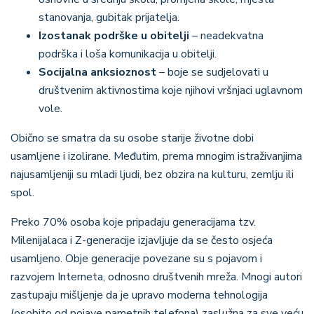
stanovanja, gubitak prijatelja.
Izostanak podrške u obitelji
– neadekvatna
podrška i loša komunikacija u obitelji.
Socijalna anksioznost
– boje se sudjelovati u
društvenim aktivnostima koje njihovi vršnjaci uglavnom
vole.
Obično se smatra da su osobe starije životne dobi
usamljene i izolirane. Međutim, prema mnogim istraživanjima
najusamljeniji su mladi ljudi, bez obzira na kulturu, zemlju ili
spol.
Preko 70% osoba koje pripadaju generacijama tzv.
Milenijalaca i Z-generacije izjavljuje da se često osjeća
usamljeno. Obje generacije povezane su s pojavom i
razvojem Interneta, odnosno društvenih mreža. Mnogi autori
zastupaju mišljenje da je upravo moderna tehnologija
(osobito od pojave pametnih telefona) zaslužna za sve veću