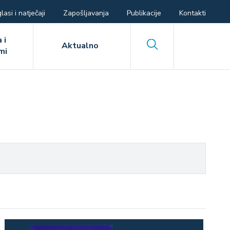
lasi i natječaji
Zapošljavanja
Publikacije
Kontakti
 i
Search
Aktualno
mi