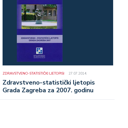
ZDRAVSTVENO-STATISTIČKI LJETOPISI
27.07.2014.
Zdravstveno-statistički ljetopis
Grada Zagreba za 2007. godinu
t