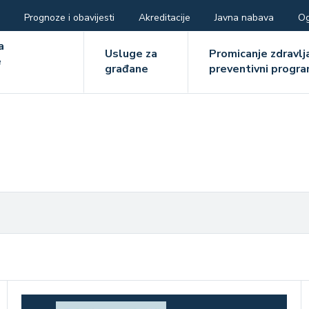
Prognoze i obavijesti
Akreditacije
Javna nabava
Og
ger
a
Usluge za
Promicanje zdravlja
e
građane
preventivni progra
e